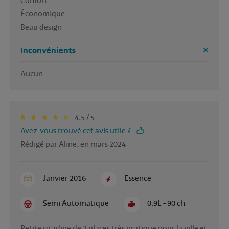
Confort

Économique 

Beau design
Inconvénients
Aucun
4.5 / 5
Avez-vous trouvé cet avis utile ?
Rédigé par Aline, en mars 2024
Janvier 2016
Essence
Semi Automatique
0.9L - 90 ch
Petite citadine de 2 places très pratique pour la ville et 