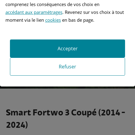
comprenez les conséquences de vos choix en
accédant aux paramétrages
. Revenez sur vos choix à tout
Recherche
moment via le lien
cookies
en bas de page.
Recherche avancée
Accepter
Refuser
Smart Fortwo 3 Coupé (2014 -
2024)