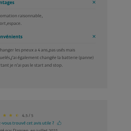
ntages
omation raisonnable,

ort,espace.
onvénients
 changer les pneux a 4 ans,pas usés mais 
uelés,j'ai également changée la batterie (panne) 
tant je n'ai pas le start and stop.
4.5 / 5
-vous trouvé cet avis utile ?
gé par Damien, en juillet 2021