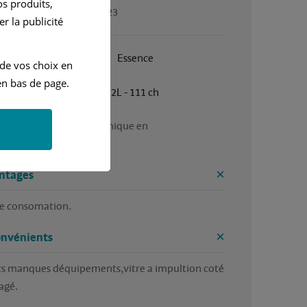
s produits,
gé par Rene, en août 2023
r la publicité
Janvier 2016
Essence
 de vos choix en
n bas de page.
Manuelle
1.2L - 111 ch
ure confortable, économique en 
omation,bon coffre.
ntages
le consomation.
onvénients
ts manques déquipements,vitre a impultion coté 
agé.