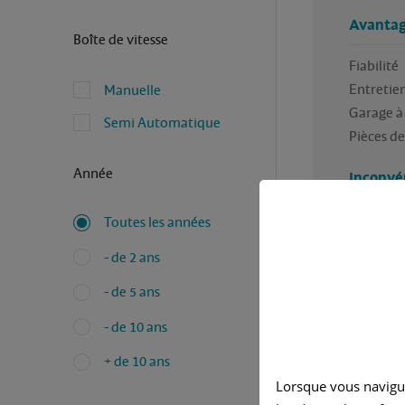
Avantag
Boîte de vitesse
Fiabilité 

Entretien 
Manuelle
Garage à 
Semi Automatique
Pièces de
Année
Inconvé
Pas de GP
Toutes les années
Amortiss
- de 2 ans
- de 5 ans
- de 10 ans
+ de 10 ans
Lorsque vous navigu
Avez-vous