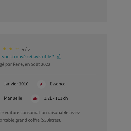
4 / 5
-vous trouvé cet avis utile ?
gé par Rene, en août 2022
Janvier 2016
Essence
Manuelle
1.2L - 111 ch
e voiture,consomation raisonable,assez 
ortable,grand coffre (550litres).