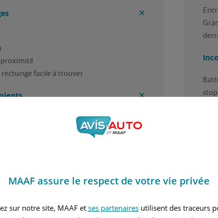
Entr
es
Gran
derr


Inc
proximité 

 rechange facile à trouver 
Batt
stop)
nients
Plus
S intégré 

eurs un peu durs 
MAAF assure le respect de votre vie privée
4.5 / 5
ez sur notre site, MAAF et
ses partenaires
utilisent des traceurs 
 trouvé cet avis utile ?
Avez