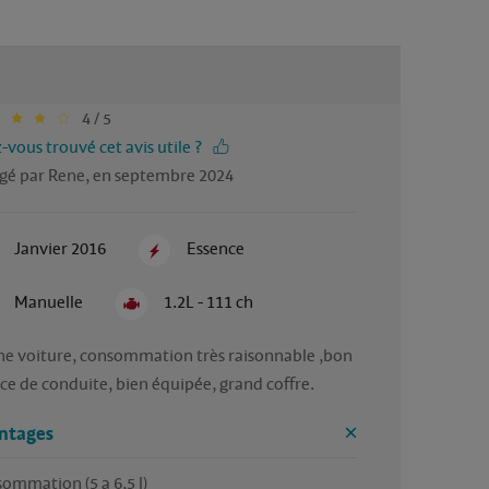
4 / 5
-vous trouvé cet avis utile ?
gé par Rene, en septembre 2024
Janvier 2016
Essence
Manuelle
1.2L - 111 ch
e voiture, consommation très raisonnable ,bon 
ntages
ommation (5 a 6,5 l)
