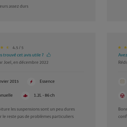
urs assez durs 
4.5 / 5
 trouvé cet avis utile ?
Avez
ar Joel, en décembre 2022
Rédi
nvier 2015
Essence
nuelle
1.2L - 86 ch
ture les suspensions sont un peu dures 
Bonn
 le reste pas de problèmes particuliers 
conf