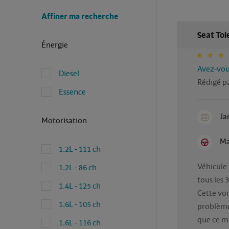
Affiner ma recherche
Seat Tol
Énergie
Avez-vous
Diesel
Rédigé pa
Essence
Ja
Motorisation
Ma
1.2L - 111 ch
Véhicule 
1.2L - 86 ch
tous les 
1.4L - 125 ch
Cette voi
1.6L - 105 ch
problème 
que ce mo
1.6L - 116 ch