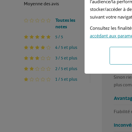
l'audience/la perfor
Moyenne des avis
Rédigé p
stocker/accéder à de
suivant votre navigat
Toutes les
Ja
notes
Consultez les finali
accédant aux param
5 / 5
Ma
4 / 5 et plus
Très bonn
3 / 5 et plus
fiable au
2 / 5 et plus
Un peu du
Sinon rie
1 / 5 et plus
plus com
Avantag
Inconvé