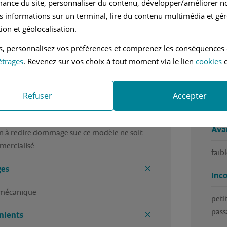
mance du site, personnaliser du contenu, développer/améliorer no
ar Joel, en décembre 2023
Rédi
s informations sur un terminal, lire du contenu multimédia et gére
ion et géolocalisation.
nvier 2015
Essence
tés, personnalisez vos préférences et comprenez les conséquences
étrages
. Revenez sur vos choix à tout moment via le lien
cookies
e
nuelle
1.2L - 86 ch
e voiture 

Voit
Refuser
Accepter
 niveau mécanique 

cons
re au niveau amortisseurs 

Ava
n à redire dommage sue ce modèle ne soit 
mercialisé 
faib
es
Inc
peti
pass
nients