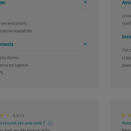
es
Ava
cons
en entretien 

conf
ation modérée 
Inc
nients
J'ai
ns dures

craq
ecul en option

pour
4.5 / 5
 trouvé cet avis utile ?
Avez
ar Joel, en décembre 2021
Rédi