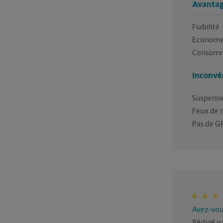
Avantag
Fiabilité 

Econome 
Consomm
Inconvé
Suspensio
Feux de r
Avez-vous
Rédigé p