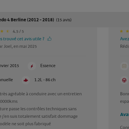
edo 4 Berline (2012 - 2018)
(15 avis)
4.5 / 5
 trouvé cet avis utile ?
Avez
r Joel, en mai 2025
Rédi
nvier 2015
Essence
nuelle
1.2L - 86 ch
très agréable à conduire avec un entretien 
Bonn
30000kms 

ture passe les contrôles techniques sans 
Ava
j'en suis totalement satisfait dommage 
dèle ne soit plus fabriqué 
Cons