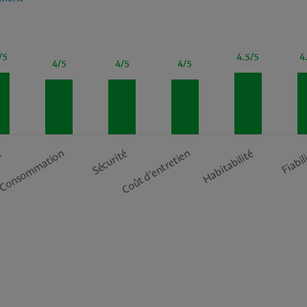
/5
4.5/5
4
4/5
4/5
4/5
t
Consommation
Sécurité
Coût d’entretien
Habitabilité
Fiabil