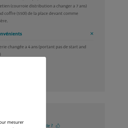
etien (courroie distribution a changer a 7 ans)

d coffre (550l) de la place devant comme 
ière.
onvénients
erie changée a 4 ans (portant pas de start and 


 fabriquée.
4 / 5
pour mesurer
-vous trouvé cet avis utile ?