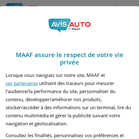
Rechercher
À propos
Obtenir un devis d'assurance auto MAAF
MAAF assure le respect de votre vie
Avis Seat Toledo 2
privée
Berline (1998 - 2004)
Lorsque vous naviguez sur notre site, MAAF et
ses partenaires
utilisent des traceurs pour mesurer
l'audience/la performance du site, personnaliser du
contenu, développer/améliorer nos produits,
Recherche d'un véhicule
stocker/accéder à des informations sur un terminal, lire du
contenu multimédia et gérer la publicité suivant votre
Comparer deux véhicules
navigation et géolocalisation.
Consultez les finalités, personnalisez vos préférences et