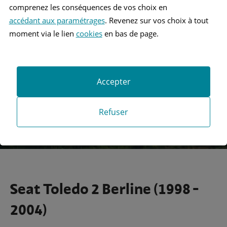
comprenez les conséquences de vos choix en
accédant aux paramétrages
. Revenez sur vos choix à tout
Recherche
moment via le lien
cookies
en bas de page.
Recherche avancée
Accepter
Refuser
Seat Toledo 2 Berline (1998 -
2004)