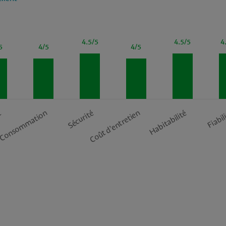
4.5/5
4.5/5
4
5
4/5
4/5
t
Consommation
Sécurité
Coût d’entretien
Habitabilité
Fiabil