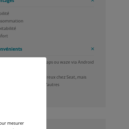
ntages
ilité 

nsommation 

itabilité 

nfort
onvénients
S embarqué (préférez maps ou waze via Android 
 par exemple)

tretien pouvant être onéreux chez Seat, mais 
 plus raisonnable chez d'autres 
ges/concessionnaires
pour mesurer