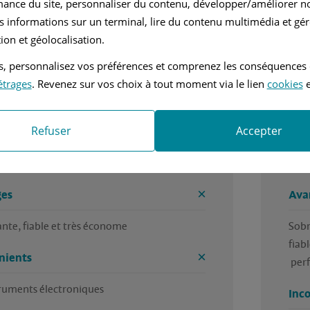
mance du site, personnaliser du contenu, développer/améliorer no
5 / 5
s informations sur un terminal, lire du contenu multimédia et gére
 trouvé cet avis utile ?
Avez
ion et géolocalisation.
r Thierry, en janvier 2026
Rédi
tés, personnalisez vos préférences et comprenez les conséquences
étrages
. Revenez sur vos choix à tout moment via le lien
cookies
e
nvier 2015
Diesel
nuelle
2.0L - 150 ch
Refuser
Accepter
très fiable, économe et très sécuritaire
Sobr
es
Ava
nte, fiable et très économe
Sobre
fiabl
nients
 pe
truments électroniques
Inc