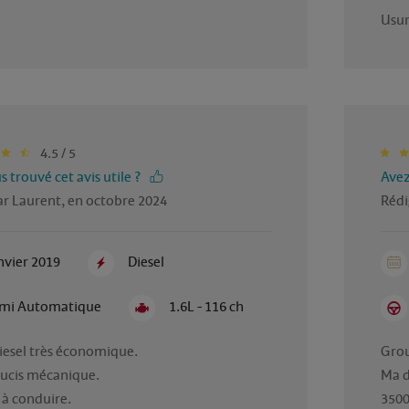
Usur
4.5 / 5
 trouvé cet avis utile ?
Avez
ar Laurent, en octobre 2024
Rédi
nvier 2019
Diesel
mi Automatique
1.6L - 116 ch
iesel très économique.

Grou
ucis mécanique.

Ma d
3500