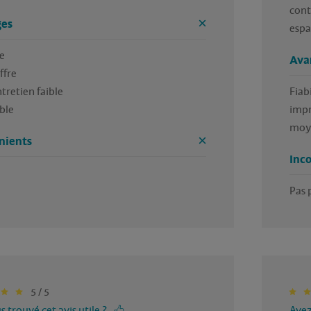
cont
es
espa
 

Ava
fre 

tretien faible 

Fiab
ble 
impr
moye
nients
Inc
Pas 
5 / 5
 trouvé cet avis utile ?
Avez