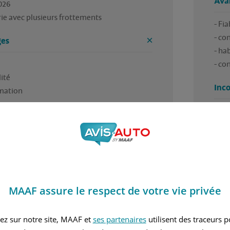
Ava
026

ie avec plusieurs frottements
- Fiab
- co
es
- hab
- co
té 

Inc
- GP
nients
auto
our moi
- en
bien
gara
MAAF assure le respect de votre vie privée
ez sur notre site, MAAF et
ses partenaires
utilisent des traceurs 