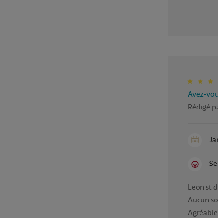
Avez-vous
Rédigé p
Ja
Se
Leon st d
Aucun so