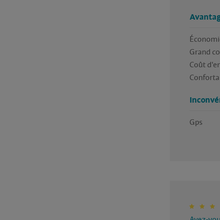
Avantag
Économie
Grand cof
Coût d'en
Conforta
Inconvé
Avez-vous