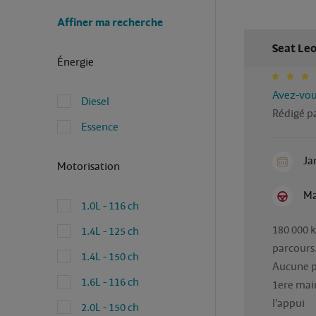
Affiner ma recherche
Seat Leo
Énergie
Avez-vous
Diesel
Rédigé pa
Essence
Ja
Motorisation
Ma
1.0L - 116 ch
180 000 k
1.4L - 125 ch
parcours.
1.4L - 150 ch
Aucune p
1.6L - 116 ch
1ere main
l’appui

2.0L - 150 ch