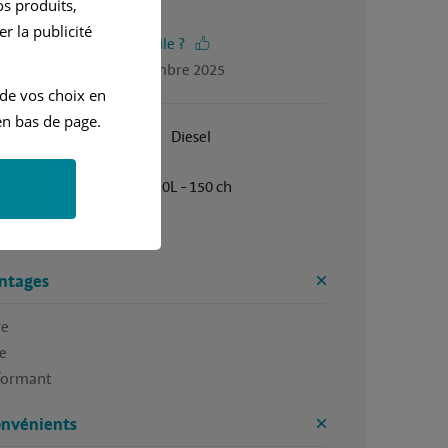
s produits,
4.5 / 5
r la publicité
-vous trouvé cet avis utile ?
gé par Olivier, en septembre 2025
 de vos choix en
n bas de page.
Janvier 2015
Diesel
Manuelle
2.0L - 150 ch
e fiable performant. 
ntages
 

e

rformant
onvénients