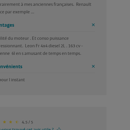
rairement à mes anciennes françaises.  Renault 
ce par exemple ... 
ntages
ilité du moteur . Et conso puissance 
essionnant.  Leon Fr 4x4 diesel 2L . 163 cv -
nne  6l en s amusant de temps en temps. 
onvénients
pour l instant
4.5 / 5
-vous trouvé cet avis utile ?