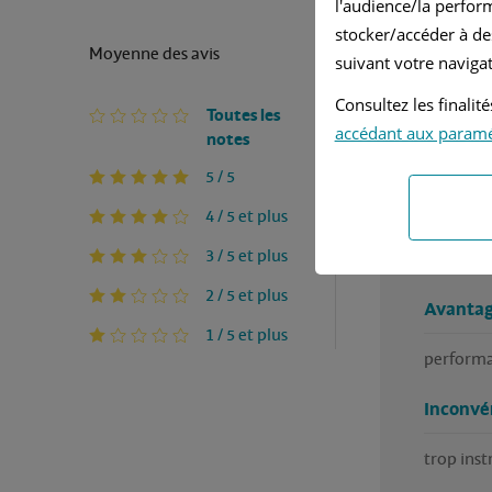
l'audience/la perfor
stocker/accéder à de
Avez-vous
Moyenne des avis
suivant votre navigat
Rédigé pa
Consultez les finali
Toutes les
accédant aux param
notes
Ja
5 / 5
Ma
4 / 5 et plus
3 / 5 et plus
véhicule 
2 / 5 et plus
Avantag
1 / 5 et plus
performa
Inconvé
trop ins