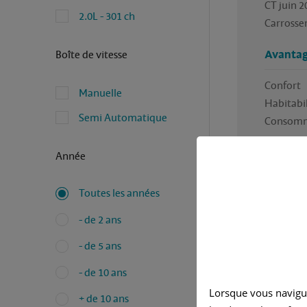
CT juin 2
2.0L - 301 ch
Carrosser
Boîte de vitesse
Avantag
Confort

Manuelle
Habitabili
Semi Automatique
Inconvé
Année
Aucun p
Toutes les années
- de 2 ans
- de 5 ans
- de 10 ans
Lorsque vous navigu
+ de 10 ans