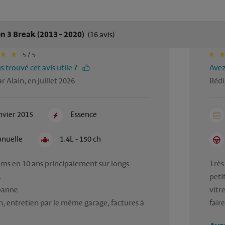
n 3 Break (2013 - 2020)
(16 avis)
5 / 5
 trouvé cet avis utile ?
Avez
r Alain, en juillet 2026
Rédi
nvier 2015
Essence
nuelle
1.4L - 150 ch
ms en 10 ans principalement sur longs 
Très


peti
anne

vitre
, entretien par le même garage, factures à 
fair