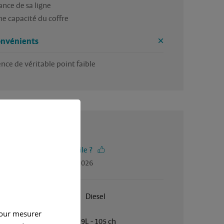
ance de sa ligne

e capacité du coffre
onvénients
nce de véritable point faible
4 / 5
-vous trouvé cet avis utile ?
gé par Evelyne, en mai 2026
Janvier 2009
Diesel
pour mesurer
Manuelle
1.9L - 105 ch