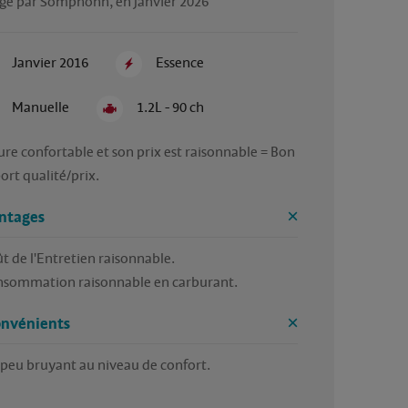
gé par Somphonh, en janvier 2026
Janvier 2016
Essence
Manuelle
1.2L - 90 ch
ure confortable et son prix est raisonnable = Bon 
ort qualité/prix. 
ntages
t de l'Entretien raisonnable. 

nsommation raisonnable en carburant. 
onvénients