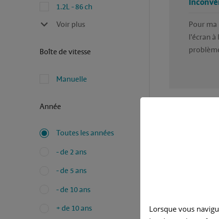
Inconvé
1.2L - 86 ch
Voir plus
Pour ma p
l'écran à
problème
Boîte de vitesse
Manuelle
Année
Toutes les années
Avez-vous
- de 2 ans
Rédigé pa
- de 5 ans
- de 10 ans
Ja
+ de 10 ans
Lorsque vous navigu
Ma