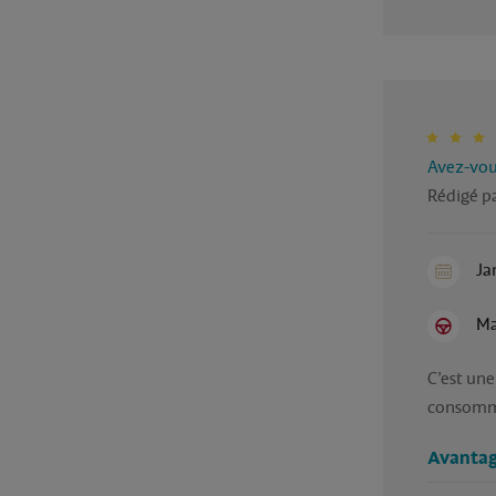
Avez-vous
Rédigé p
Ja
Ma
C’est une
consomm
Avantag