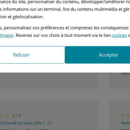
mance du site, personnaliser du contenu, développer/améliorer no
s informations sur un terminal, lire du contenu multimédia et gére
re. Pleinement satisfaite de mon Ibiza.
Fiab
ion et géolocalisation.
cond
es
tés, personnalisez vos préférences et comprenez les conséquences
Ava
étrages
. Revenez sur vos choix à tout moment via le lien
cookies
e
e voiture, citadine
Robu
nients
Refuser
Accepter
Inc
’une caméra de recul.
Auc
5 / 5
 trouvé cet avis utile ?
Avez