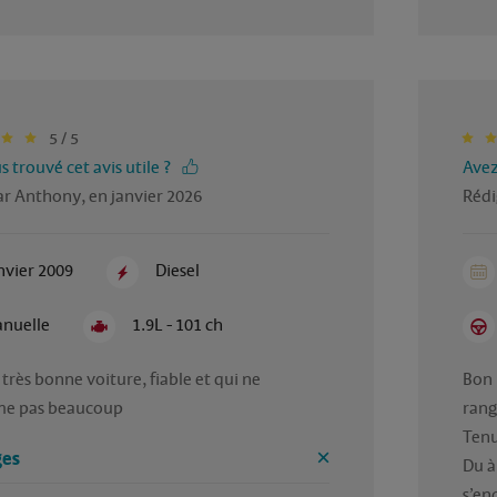
5 / 5
 trouvé cet avis utile ?
Avez
ar Anthony, en janvier 2026
Rédi
nvier 2009
Diesel
nuelle
1.9L - 101 ch
 très bonne voiture, fiable et qui ne 
Bon 
e pas beaucoup 
rang
Tenu
es
Du à 
s’enc