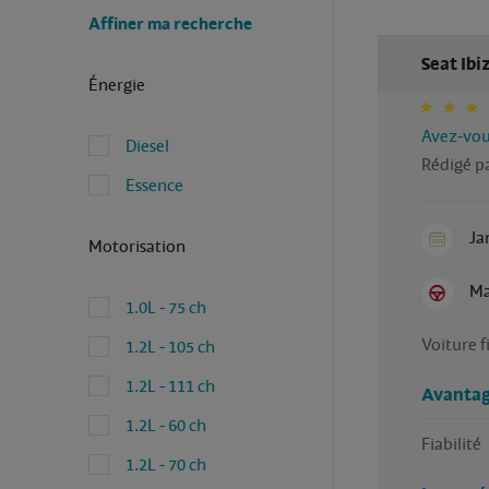
Affiner ma recherche
Seat Ibi
Énergie
Avez-vous
Diesel
Rédigé pa
Essence
Ja
Motorisation
Ma
1.0L - 75 ch
Voiture f
1.2L - 105 ch
1.2L - 111 ch
Avantag
1.2L - 60 ch
Fiabilité 
1.2L - 70 ch