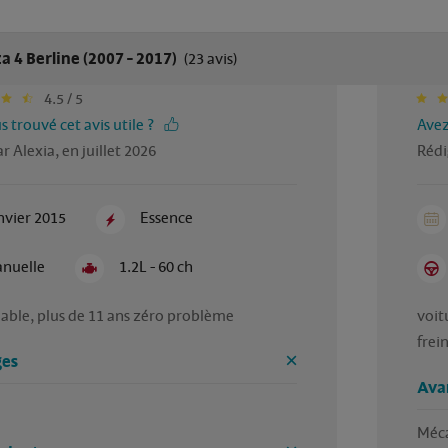
za 4 Berline (2007 - 2017)
(23 avis)
4.5 / 5
 trouvé cet avis utile ?
Avez
r Alexia, en juillet 2026
Rédi
nvier 2015
Essence
nuelle
1.2L - 60 ch
iable, plus de 11 ans zéro problème 
voit
frei
es
Ava
Méca