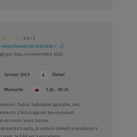
3.5 / 5
-vous trouvé cet avis utile ?
gé par Jose, en novembre 2025
Janvier 2013
Diesel
Manuelle
1.6L - 90 ch
moteur, fiable, habitable agréable, des 
ements. L’éclairage est peu puissant.

e de route assez bonne.

de petits trajets, la voiture (diesel) a tendance à 
rasser, le FAP est à entretenir.