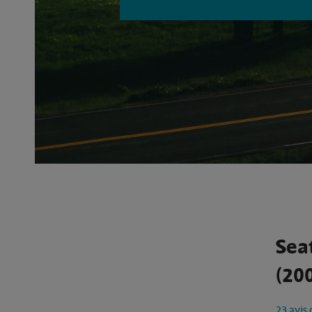
Seat
(200
23 avis 