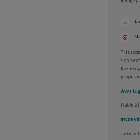
Rédigé pa
Ja
Ma
Très sati
sinon ent
Ravie sup
proposée
Avantag
Fiable à 
Inconvé
Juste air