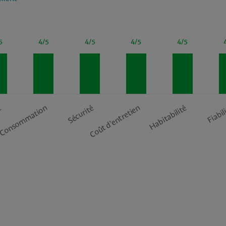
5
4/5
4/5
4/5
4/5
t
Consommation
Sécurité
Coût d’entretien
Habitabilité
Fiabil