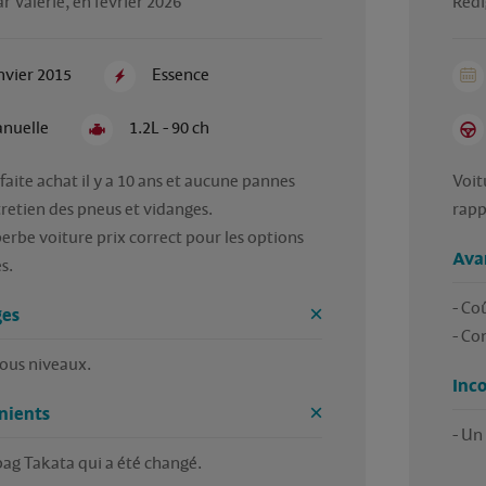
r Valerie, en février 2026
Rédi
nvier 2015
Essence
nuelle
1.2L - 90 ch
sfaite achat il y a 10 ans et aucune pannes 
Voit
retien des pneus et vidanges. 

rapp
erbe voiture prix correct pour les options 
Ava
s. 
- Coû
es
- Co
tous niveaux. 
Inc
nients
bag Takata qui a été changé. 