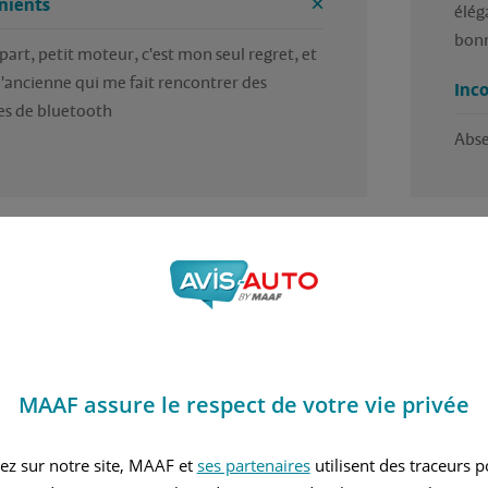
nients
élég
bonn
art, petit moteur, c'est mon seul regret, et 
 l'ancienne qui me fait rencontrer des 
Inc
s de bluetooth 
Abse
4.5 / 5
 trouvé cet avis utile ?
Avez
r Beatrice, en mai 2026
Rédi
MAAF assure le respect de votre vie privée
nvier 2015
Essence
ez sur notre site, MAAF et
ses partenaires
utilisent des traceurs 
nuelle
1.2L - 90 ch