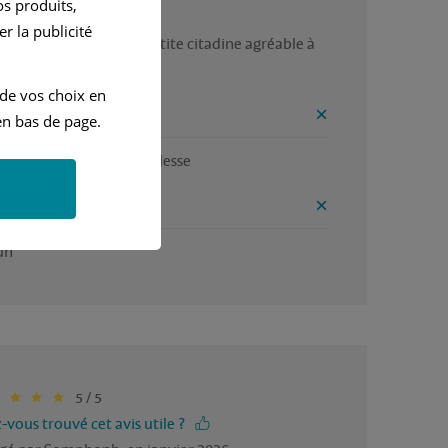
s produits,
r la publicité
ilité moteur , confort petite citadine agréable à 
uire 
 de vos choix en
ntages
n bas de page.
ste , maniabilité  , souplesse 
onvénients
un
5 / 5
-vous trouvé cet avis utile ?