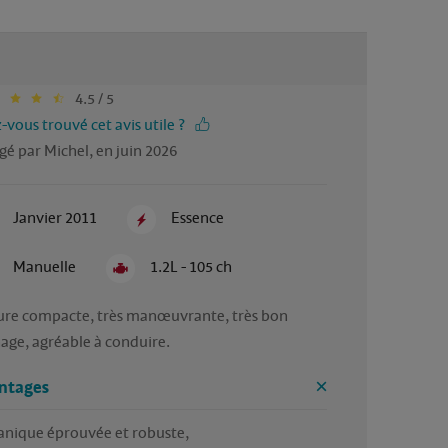
4.5 / 5
-vous trouvé cet avis utile ?
gé par Michel, en juin 2026
Janvier 2011
Essence
Manuelle
1.2L - 105 ch
ure compacte, très manœuvrante, très bon 
nage, agréable à conduire. 
ntages
nique éprouvée et robuste,
