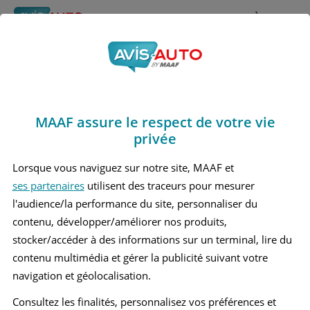
Rechercher
À propos
Obtenir un devis d'assurance auto MAAF
MAAF assure le respect de votre vie
Avis Seat Alhambra 2
privée
Monospace (2010 -
Lorsque vous naviguez sur notre site, MAAF et
ses partenaires
utilisent des traceurs pour mesurer
2020)
l'audience/la performance du site, personnaliser du
contenu, développer/améliorer nos produits,
stocker/accéder à des informations sur un terminal, lire du
contenu multimédia et gérer la publicité suivant votre
Recherche d'un véhicule
navigation et géolocalisation.
Comparer deux véhicules
Consultez les finalités, personnalisez vos préférences et