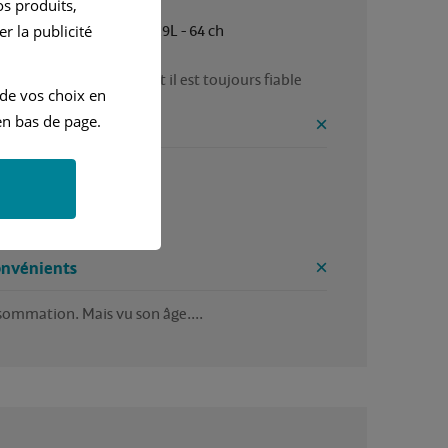
s produits,
Manuelle
1.9L - 64 ch
r la publicité
véhicule date de 2001 et il est toujours fiable 
 de vos choix en
n bas de page.
ntages
ilité 

able 

ique 
onvénients
ommation. Mais vu son âge....