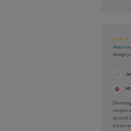
Avez-vous
Rédigé p
Ja
Ma
Dommage q
simples à
sécurité 
encore pou