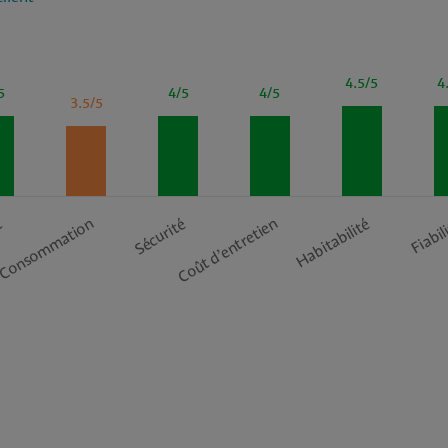
4.5/5
4
5
4/5
4/5
3.5/5
Consommation
t
Sécurité
Coût d’entretien
Habitabilité
Fiabil