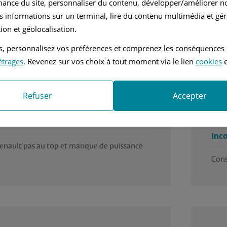
mance du site, personnaliser du contenu, développer/améliorer no
nuelle
1.4L - 75 ch
s informations sur un terminal, lire du contenu multimédia et gére
ion et géolocalisation.
cule dans l'ensemble pour un modele de 
Mon 
tés, personnalisez vos préférences et comprenez les conséquences
étrages
. Revenez sur vos choix à tout moment via le lien
cookies
e
Ava
es
Durab
Refuser
Accepter
fortable et pratique
Loge
Prat
nients
Inc
 renault pas au top et manque de puissance 
Cons