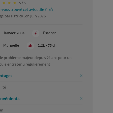
5 / 5
-vous trouvé cet avis utile ?
gé par Patrick, en juin 2026
Janvier 2004
Essence
Manuelle
1.2L - 75 ch
de problème majeur depuis 21 ans pour un 
cule entretenu régulièrement 
ntages
lité 
onvénients
n 