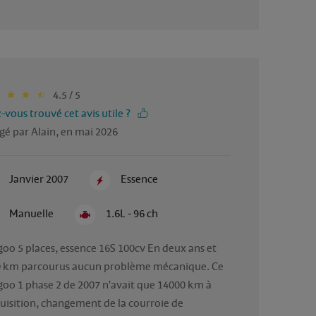
4.5 / 5
-vous trouvé cet avis utile ?
gé par Alain, en mai 2026
Janvier 2007
Essence
Manuelle
1.6L - 96 ch
oo 5 places, essence 16S 100cv En deux ans et 
 km parcourus aucun problème mécanique. Ce 
oo 1 phase 2 de 2007 n'avait que 14000 km à 
quisition, changement de la courroie de 