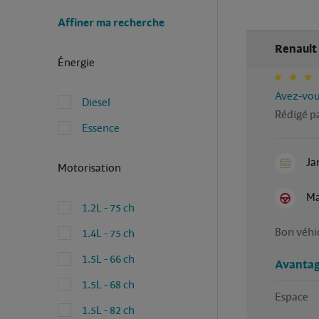
Affiner ma recherche
Renault
Énergie
Avez-vous
Diesel
Rédigé p
Essence
Ja
Motorisation
Ma
1.2L - 75 ch
1.4L - 75 ch
1.5L - 66 ch
Avantag
1.5L - 68 ch
Espace
1.5L - 82 ch