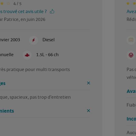
4 / 5
 trouvé cet avis utile ?
Avez
r Patrice, en juin 2026
Rédi
nvier 2003
Diesel
nuelle
1.5L - 66 ch
rès pratique pour multi transports
Pas 
véhi
es
Ava
ue, spacieux, pas trop d'entretien
Fiabi
nients
Inc
Aucu