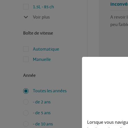
Inconvé
1.5L - 85 ch
Voir plus
A revoir 
Boîte de vitesse
Automatique
Manuelle
Année
Toutes les années
Avez-vous
- de 2 ans
Rédigé pa
- de 5 ans
Lorsque vous navigu
Ja
- de 10 ans