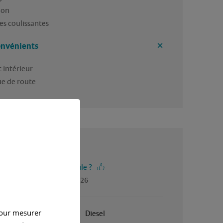
on

onvénients
 intérieur

e de route
4 / 5
-vous trouvé cet avis utile ?
gé par Michel, en juin 2026
pour mesurer
Janvier 2001
Diesel