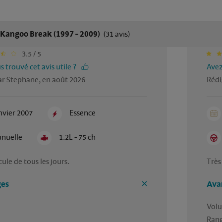
 Kangoo Break (1997 - 2009)
(31 avis)
3.5 / 5
 trouvé cet avis utile ?
Avez
ar Stephane, en août 2026
Rédi
nvier 2007
Essence
nuelle
1.2L - 75 ch
es
Ava
Volu
Rang