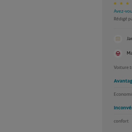
Avez-vous
Rédigé pa
Ja
Ma
Voiture t
Avantag
Economiq
Inconvé
confort