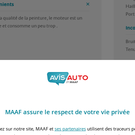
nients
Haill
la qualité de la peinture, le moteur est un 
Inc
Bruit
Tenu
4 / 5
 trouvé cet avis utile ?
Avez
r Jean luc, en juillet 2026
Rédi
MAAF assure le respect de votre vie privée
ez sur notre site, MAAF et
ses partenaires
utilisent des traceurs 
nvier 1998
Essence