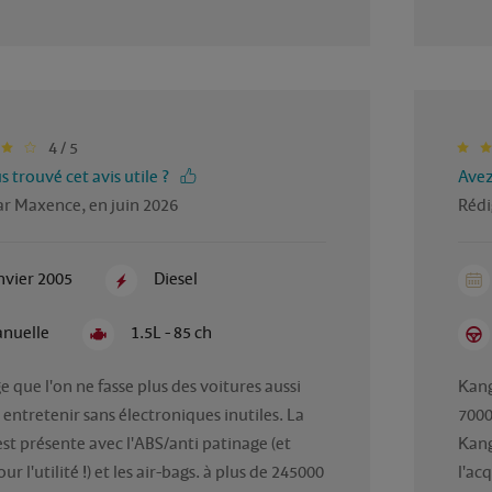
4 / 5
 trouvé cet avis utile ?
Avez
ar Maxence, en juin 2026
Rédi
nvier 2005
Diesel
nuelle
1.5L - 85 ch
ue l'on ne fasse plus des voitures aussi 
Kang
 entretenir sans électroniques inutiles. La 
7000
est présente avec l'ABS/anti patinage (et 
Kang
r l'utilité !) et les air-bags. à plus de 245000 
l'ac