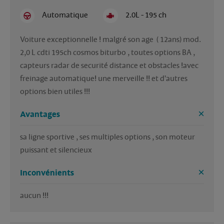
Automatique
2.0L - 195 ch
Voiture exceptionnelle ! malgré son age  ( 12ans) mod. 
2,0 L cdti 195ch cosmos biturbo , toutes options BA , 
capteurs radar de securité distance et obstacles !avec 
freinage automatique! une merveille !! et d'autres 
options bien utiles !!!  
Avantages
sa ligne sportive , ses multiples options , son moteur 
puissant et silencieux 
Inconvénients
aucun !!!