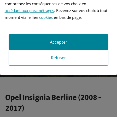
comprenez les conséquences de vos choix en
accédant aux paramétrages
. Revenez sur vos choix à tout
Recherche
moment via le lien
cookies
en bas de page.
Recherche avancée
Accepter
Refuser
Opel Insignia Berline (2008 -
2017)