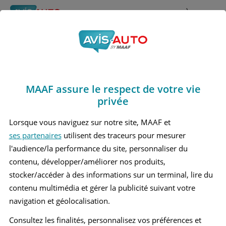
Rechercher
À propos
Obtenir un devis d'assurance auto MAAF
MAAF assure le respect de votre vie
Avis Opel Insignia
privée
Berline (2008 - 2017)
Lorsque vous naviguez sur notre site, MAAF et
ses partenaires
utilisent des traceurs pour mesurer
l'audience/la performance du site, personnaliser du
contenu, développer/améliorer nos produits,
Recherche d'un véhicule
stocker/accéder à des informations sur un terminal, lire du
contenu multimédia et gérer la publicité suivant votre
Comparer deux véhicules
navigation et géolocalisation.
Consultez les finalités, personnalisez vos préférences et