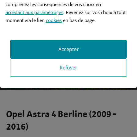
comprenez les conséquences de vos choix en
accédant aux paramétrages
. Revenez sur vos choix à tout
Recherche
moment via le lien
cookies
en bas de page.
Recherche avancée
Accepter
Refuser
Opel Astra 4 Berline (2009 -
2016)