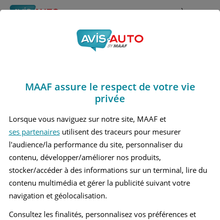
Rechercher
À propos
Obtenir un devis d'assurance auto MAAF
MAAF assure le respect de votre vie
Avis Opel Astra 4
privée
Berline (2009 - 2016)
Lorsque vous naviguez sur notre site, MAAF et
ses partenaires
utilisent des traceurs pour mesurer
l'audience/la performance du site, personnaliser du
contenu, développer/améliorer nos produits,
Recherche d'un véhicule
stocker/accéder à des informations sur un terminal, lire du
contenu multimédia et gérer la publicité suivant votre
Comparer deux véhicules
navigation et géolocalisation.
Consultez les finalités, personnalisez vos préférences et