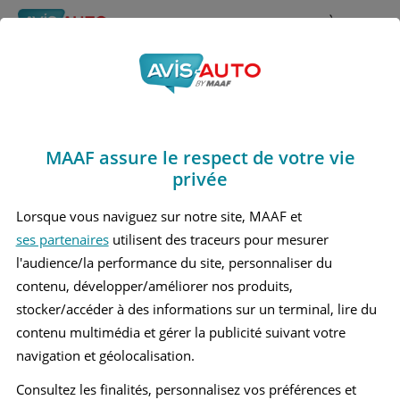
Rechercher
À propos
Obtenir un devis d'assurance auto MAAF
MAAF assure le respect de votre vie
Avis Nissan 370z Coupé
privée
(2009 - 2020)
Lorsque vous naviguez sur notre site, MAAF et
ses partenaires
utilisent des traceurs pour mesurer
l'audience/la performance du site, personnaliser du
contenu, développer/améliorer nos produits,
Recherche d'un véhicule
stocker/accéder à des informations sur un terminal, lire du
contenu multimédia et gérer la publicité suivant votre
Comparer deux véhicules
navigation et géolocalisation.
Consultez les finalités, personnalisez vos préférences et