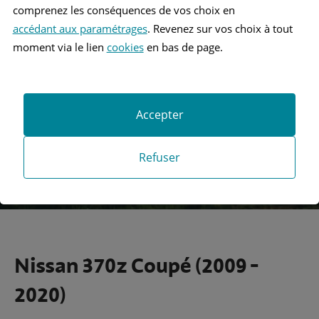
comprenez les conséquences de vos choix en
accédant aux paramétrages
. Revenez sur vos choix à tout
Recherche
moment via le lien
cookies
en bas de page.
Recherche avancée
Accepter
Refuser
Nissan 370z Coupé (2009 -
2020)