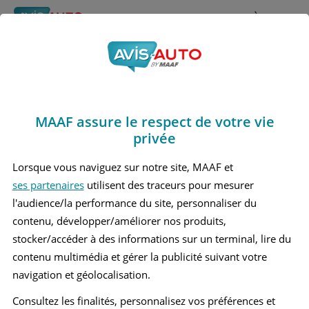
Rechercher
À propos
Obtenir un devis d'assurance auto MAAF
MAAF assure le respect de votre vie
Avis Mini Mini 2 Berline
privée
(2001 - 2008)
Lorsque vous naviguez sur notre site, MAAF et
ses partenaires
utilisent des traceurs pour mesurer
l'audience/la performance du site, personnaliser du
contenu, développer/améliorer nos produits,
Recherche d'un véhicule
stocker/accéder à des informations sur un terminal, lire du
contenu multimédia et gérer la publicité suivant votre
Comparer deux véhicules
navigation et géolocalisation.
Consultez les finalités, personnalisez vos préférences et