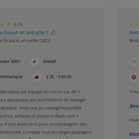
5 / 5
 trouvé cet avis utile ?
Avez
r Francis, en juillet 2023
Rédi
nvier 2007
Diesel
tomatique
2.2L - 150 ch
es viano est équipé en micro-car de 7 
Très
sez spacieuses qui permettent de voyager 
Ava
blement. Ainsi ont pu voyagé ensemble 
rents, enfants et petits-enfants soit 7 
Habi
. Il m'a aussi servi pour accompagner des 
andonnée. Lorsque tous les sièges passagers 
Inc