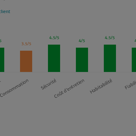
client
4.5/5
4.5/5
5
4/5
3.5/5
Consommation
t
Sécurité
Coût d’entretien
Habitabilité
Fiabil