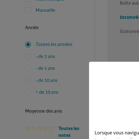
Boîte au
Manuelle
Inconvé
Année
Stationne
Toutes les années
- de 2 ans
- de 5 ans
- de 10 ans
+ de 10 ans
Moyenne des avis
Toutes les
Lorsque vous navigu
Avez-vous
notes