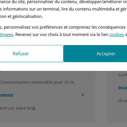
mance du site, personnaliser du contenu, développer/améliorer no
ar Jean-claude, en mai 2025
Rédi
s informations sur un terminal, lire du contenu multimédia et gére
ion et géolocalisation.
nvier 2008
Diesel
tés, personnalisez vos préférences et comprenez les conséquences
étrages
. Revenez sur vos choix à tout moment via le lien
cookies
e
tomatique
2.2L - 150 ch
 voiture dans l ensemble,juste soucis pour 
Bonn
Refuser
Accepter
 avec une personne handicapée.
Ava
es
Conf
 Consommation raisonnable pour 10 ch.
Inc
nients
Un p
arer,car assez long.