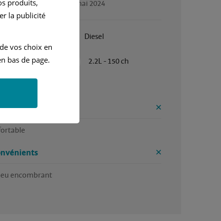
s produits,
gé par Jean-claude, en mai 2024
r la publicité
Janvier 2008
Diesel
 de vos choix en
n bas de page.
Automatique
2.2L - 150 ch
e voiture confortable 
ntages
ortable 
onvénients
eu encombrant 