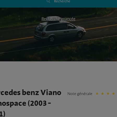
Recherche
Recherche avancée
cedes benz Viano
Note générale
ospace (2003 -
1)