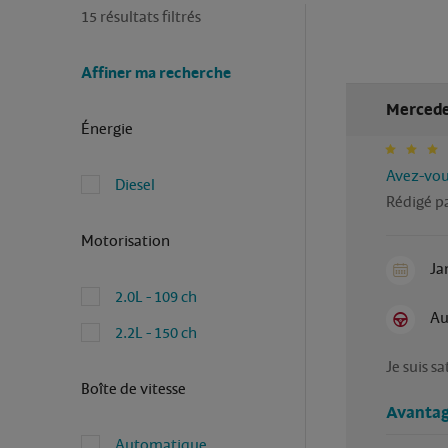
15 résultats filtrés
Affiner ma recherche
Mercede
Énergie
Avez-vous
Diesel
Rédigé pa
Motorisation
Ja
2.0L - 109 ch
Au
2.2L - 150 ch
Je suis s
Boîte de vitesse
Avantag
Automatique