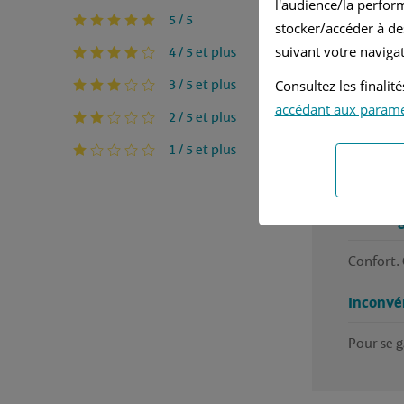
l'audience/la perfor
Rédigé p
5 / 5
stocker/accéder à de
suivant votre navigat
4 / 5 et plus
Ja
3 / 5 et plus
Consultez les finali
accédant aux param
Au
2 / 5 et plus
1 / 5 et plus
Une bonne
se garer
Avantag
Confort.
Inconvé
Pour se g