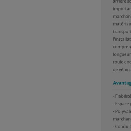
arrière s
important
marchandi
matériaux
transport
l'install
comprenan
longueur. 
roule enco
de véhicu
Avantag
- Fiabilité
- Espace 
- Polyval
marchand
- Conduit