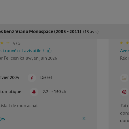
s benz Viano Monospace (2003 - 2011)
(15 avis)
4 / 5
 trouvé cet avis utile ?
Avez
r Felicien kaluw, en juin 2026
Rédi
nvier 2004
Diesel
tomatique
2.2L - 150 ch
atisfait de mon achat 
J'ai
donc
es
donc 