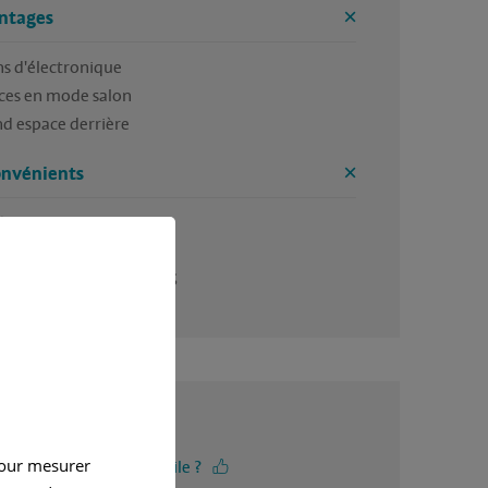
ntages
s d'électronique 

ces en mode salon

d espace derrière 
onvénients
ge, il est de 2006

caméra de recul

 capteurs arrières sont HS
4 / 5
pour mesurer
-vous trouvé cet avis utile ?