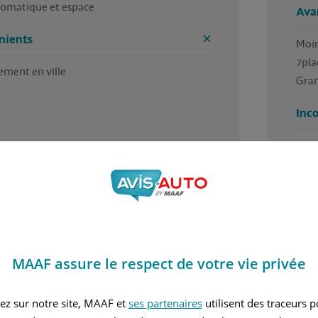
tomatique et espace 
Ava
nients
Moin
7pla
ment en ville 
Gran
Inc
Son â
Pas 
 les
MAAF assure le respect de votre vie privée
4 / 5
ez sur notre site, MAAF et
ses partenaires
utilisent des traceurs 
 trouvé cet avis utile ?
Avez