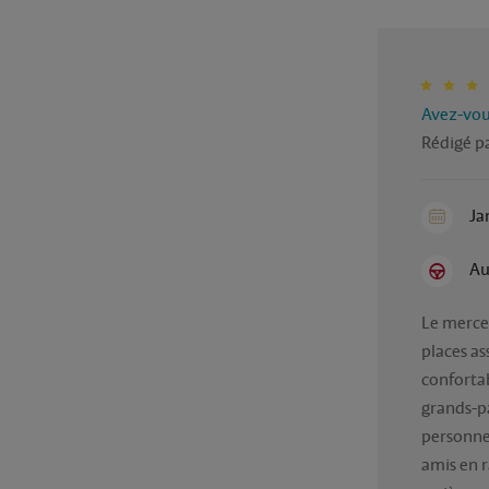
Avez-vous
Rédigé pa
Ja
Au
Le merced
places as
conforta
grands-pa
personnes
amis en r