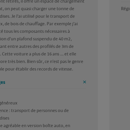
ont retirés, il offre un espace de chargement 
, on peut quasi charger une tonne de 
Régi
ses. Je l'ai utilisé pour le transport de 
, de bois de chauffage. Par exemple j'ai 
é tous les composants nécessaires à 
ation d'un plafond suspendu de 40 m2, 
t entre autres des profilés de 3m de 
Cette voiture a plus de 16 ans ... et elle 
re très bien. Bien sûr, ce n'est pas le genre 
le pour établir des records de vitesse.
es


généreux

ence : transport de personnes ou de 
ises

e agréable en version boîte auto, en 