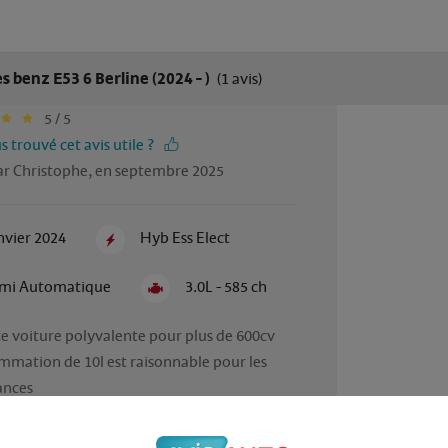
 benz E53 6 Berline (2024 - )
(1 avis)
5 / 5
 trouvé cet avis utile ?
ar Christophe, en septembre 2025
nvier 2024
Hyb Ess Elect
mi Automatique
3.0L - 585 ch
e voiture polyvalente pour plus de 600cv

mation de 10l est raisonnable pour les 
nces

tonnant malgré les roues de 21 pouces

coustique exceptionnel avec le double 