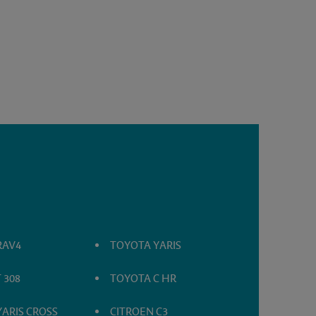
RAV4
TOYOTA YARIS
 308
TOYOTA C HR
ARIS CROSS
CITROEN C3