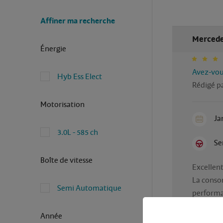
Affiner ma recherche
Mercedes
Énergie
Avez-vous
Hyb Ess Elect
Rédigé p
Motorisation
Ja
3.0L - 585 ch
Se
Boîte de vitesse
Excellent
La consom
Semi Automatique
performa
Confort é
Année
Confort a