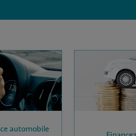
nce automobile
Financez