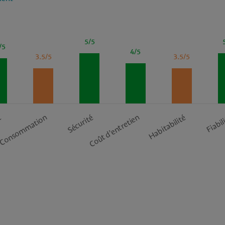
5/5
/5
4/5
3.5/5
3.5/5
Consommation
Habitabilité
t
Sécurité
Coût d’entretien
Fiabil