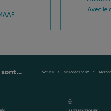
Avec le c
 MAAF
e sont…
Accueil
Mercedes benz
Merced