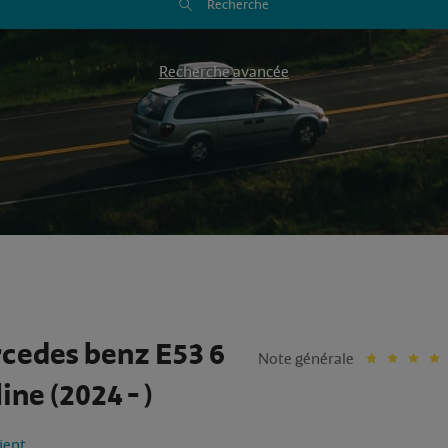
Recherche
Recherche avancée
cedes benz E53 6
Note générale
ine (2024 - )
lient