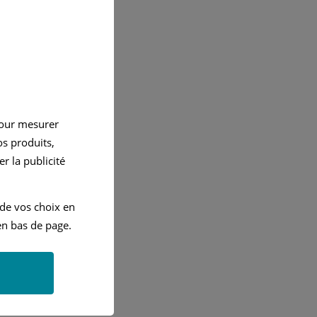
pour mesurer
s produits,
r la publicité
 de vos choix en
n bas de page.