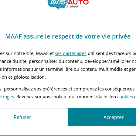
tique la taille du coffre à cause des batteries
es
MAAF assure le respect de votre vie privée
ce

nce

ez sur notre site, MAAF et
ses partenaires
utilisent des traceurs 
route/freinage

mance du site, personnaliser du contenu, développer/améliorer no
s informations sur un terminal, lire du contenu multimédia et gére
ion et géolocalisation.
nients
tés, personnalisez vos préférences et comprenez les conséquences
 coffre
étrages
. Revenez sur vos choix à tout moment via le lien
cookies
e
Refuser
Accepter