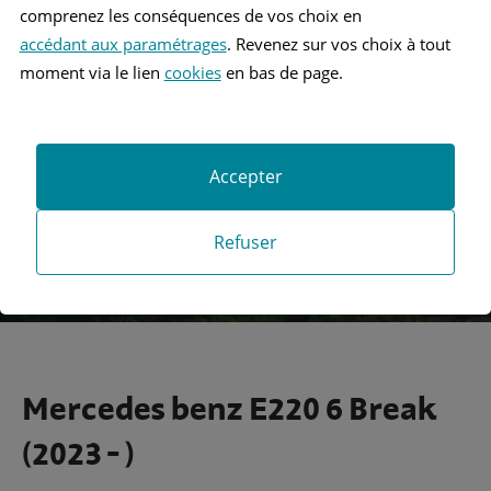
comprenez les conséquences de vos choix en
accédant aux paramétrages
. Revenez sur vos choix à tout
Recherche
moment via le lien
cookies
en bas de page.
Recherche avancée
Accepter
Refuser
Mercedes benz E220 6 Break
(2023 - )