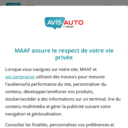
Rechercher
À propos
Obtenir un devis d'assurance auto MAAF
MAAF assure le respect de votre vie
Avis Mercedes benz
privée
E220 6 Break (2023 - )
Lorsque vous naviguez sur notre site, MAAF et
ses partenaires
utilisent des traceurs pour mesurer
l'audience/la performance du site, personnaliser du
contenu, développer/améliorer nos produits,
Recherche d'un véhicule
stocker/accéder à des informations sur un terminal, lire du
contenu multimédia et gérer la publicité suivant votre
Comparer deux véhicules
navigation et géolocalisation.
Consultez les finalités, personnalisez vos préférences et