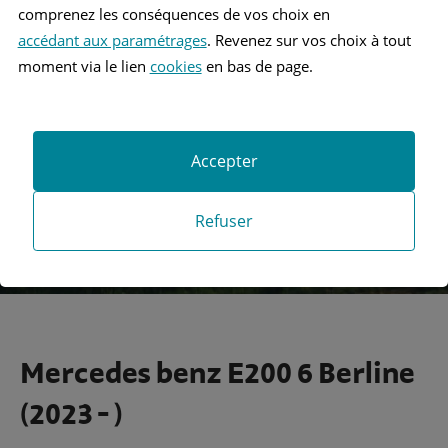
comprenez les conséquences de vos choix en
accédant aux paramétrages
. Revenez sur vos choix à tout
Recherche
moment via le lien
cookies
en bas de page.
Recherche avancée
Accepter
Refuser
Mercedes benz E200 6 Berline
(2023 - )