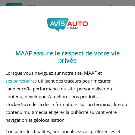
Rechercher
À propos
Obtenir un devis d'assurance auto MAAF
MAAF assure le respect de votre vie
Avis Mercedes benz
privée
E200 6 Berline (2023 - )
Lorsque vous naviguez sur notre site, MAAF et
ses partenaires
utilisent des traceurs pour mesurer
l'audience/la performance du site, personnaliser du
contenu, développer/améliorer nos produits,
Recherche d'un véhicule
stocker/accéder à des informations sur un terminal, lire du
contenu multimédia et gérer la publicité suivant votre
Comparer deux véhicules
navigation et géolocalisation.
Consultez les finalités, personnalisez vos préférences et