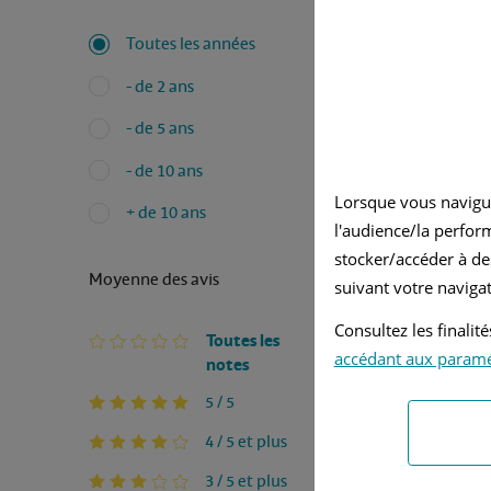
TRÈS BE
Toutes les années
Inconvé
- de 2 ans
AUCUN
- de 5 ans
- de 10 ans
Lorsque vous navigu
+ de 10 ans
l'audience/la perfor
stocker/accéder à de
Moyenne des avis
suivant votre navigat
Consultez les finali
Toutes les
accédant aux param
notes
5 / 5
4 / 5 et plus
3 / 5 et plus