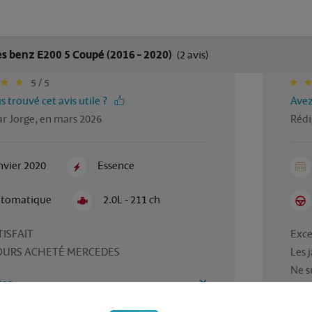
s benz E200 5 Coupé (2016 - 2020)
(2 avis)
5 / 5
 trouvé cet avis utile ?
Avez
ar Jorge, en mars 2026
Rédi
nvier 2020
Essence
tomatique
2.0L - 211 ch
ISFAIT

Exce
OURS ACHETÉ MERCEDES
Les 
es
Ava