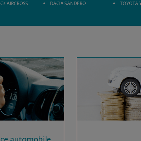
 C5 AIRCROSS
DACIA SANDERO
TOYOTA Y
nce automobile