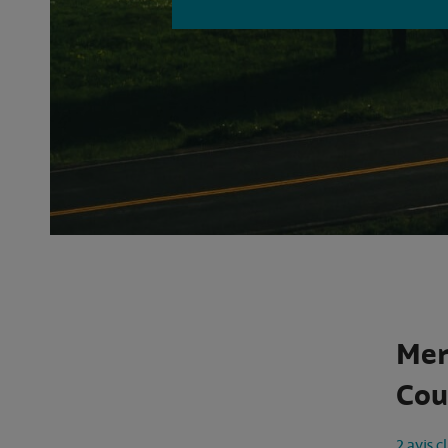
Mer
Cou
2 avis c