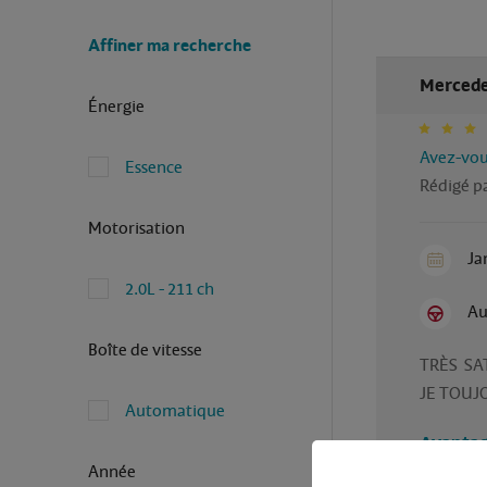
Affiner ma recherche
Mercede
Énergie
Avez-vous
Essence
Rédigé p
Motorisation
Ja
2.0L - 211 ch
Au
Boîte de vitesse
TRÈS  SAT
JE TOUJ
Automatique
Avantag
Année