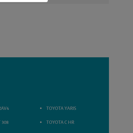
RAV4
TOYOTA YARIS
 308
TOYOTA C HR