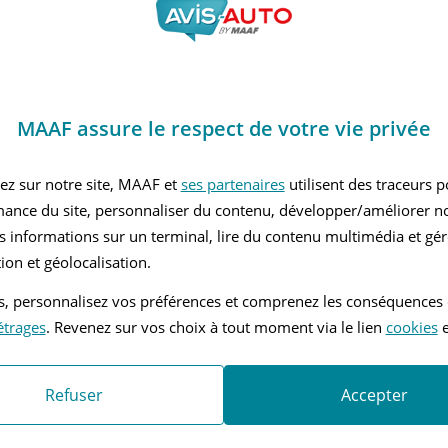
LLE ROUTIÈRE
Look
nients
Quali
For
Les 
MAAF assure le respect de votre vie privée
Le c
vehi
ez sur notre site, MAAF et
ses partenaires
utilisent des traceurs 
La fi
mance du site, personnaliser du contenu, développer/améliorer no
La t
s informations sur un terminal, lire du contenu multimédia et gére
Inc
ion et géolocalisation.
tés, personnalisez vos préférences et comprenez les conséquences
Les j
étrages
. Revenez sur vos choix à tout moment via le lien
cookies
e
La p
Le co
C es
Refuser
Accepter