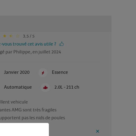
3.5 / 5
-vous trouvé cet avis utile ?
gé par Philippe, en juillet 2024
Janvier 2020
Essence
Automatique
2.0L - 211 ch
llent vehicule

jantes AMG sont très fragiles

ntages