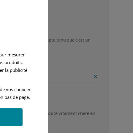


té de l interieur cuir

me moderne

options

onfort exceptionnel compte tenu que c est un 
cule coupé 

pour mesurer
abilité 

s produits,
enue de route
r la publicité
onvénients
 de vos choix en
antes

n bas de page.
einture

ut des pièces 

t une voiture plaisir qui coute vraiment chère en 