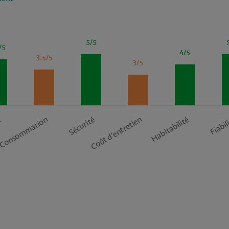
5/5
/5
4/5
3.5/5
3/5
Consommation
Coût d’entretien
t
Sécurité
Habitabilité
Fiabil