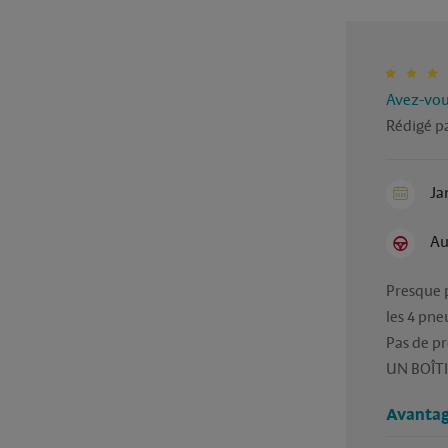
Avez-vous
Rédigé pa
Ja
Au
Presque p
les 4 pneu
Pas de p
UN BOÎT
Avantag