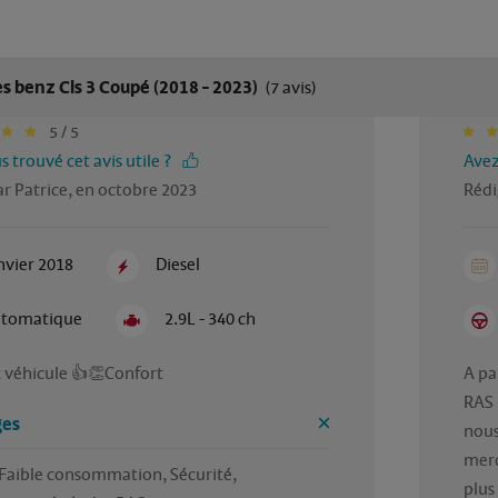
 benz Cls 3 Coupé (2018 - 2023)
(7 avis)
5 / 5
 trouvé cet avis utile ?
Avez
r Patrice, en octobre 2023
Rédi
nvier 2018
Diesel
tomatique
2.9L - 340 ch
 véhicule 👍👏Confort  
A pa
RAS

es
nous
merc
Faible consommation, Sécurité, 
plus