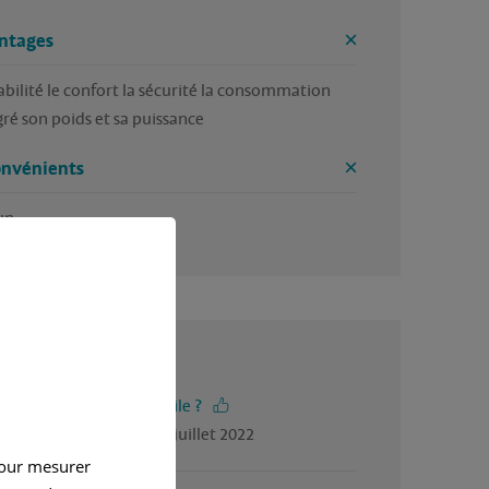
ntages
iabilité le confort la sécurité la consommation 
ré son poids et sa puissance 
onvénients
un
4.5 / 5
-vous trouvé cet avis utile ?
gé par Marie helene, en juillet 2022
pour mesurer