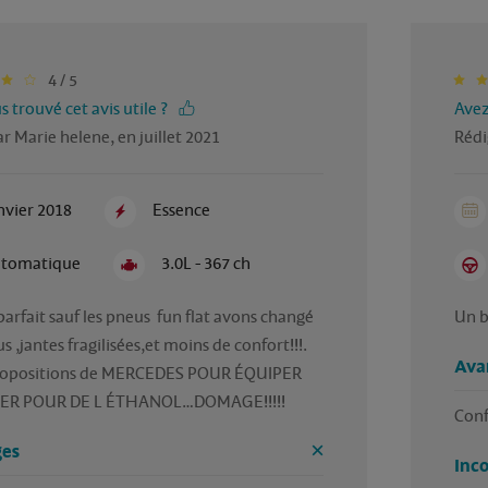
4 / 5
 trouvé cet avis utile ?
Avez
r Marie helene, en juillet 2021
Rédi
nvier 2018
Essence
tomatique
3.0L - 367 ch
arfait sauf les pneus  fun flat avons changé 
Un b
s ,jantes fragilisées,et moins de confort!!!. 
Ava
ropositions de MERCEDES POUR ÉQUIPER 
IER POUR DE L ÉTHANOL…DOMAGE!!!!! 
Conf
es
Inc