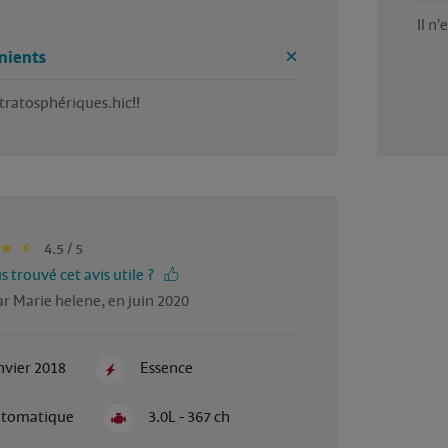
Il n'
nients
stratosphériques.hic!!
4.5 / 5
 trouvé cet avis utile ?
r Marie helene, en juin 2020
nvier 2018
Essence
tomatique
3.0L - 367 ch