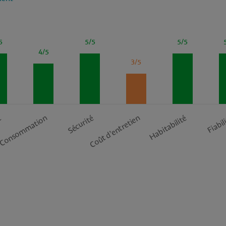
5
5/5
5/5
4/5
3/5
Coût d’entretien
t
Consommation
Sécurité
Habitabilité
Fiabil