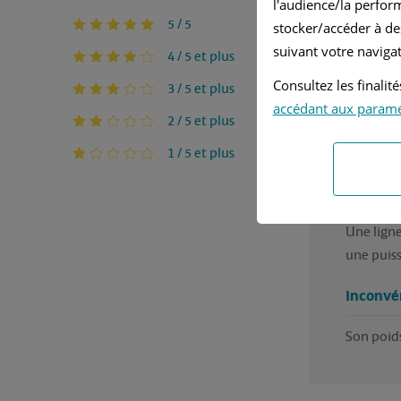
l'audience/la perfor
Ja
5 / 5
stocker/accéder à de
suivant votre navigat
4 / 5 et plus
Au
Consultez les finali
3 / 5 et plus
Je vais a
accédant aux param
2 / 5 et plus
qui me pl
Mercedes
1 / 5 et plus
Avantag
Une ligne
une puis
Inconvé
Son poids