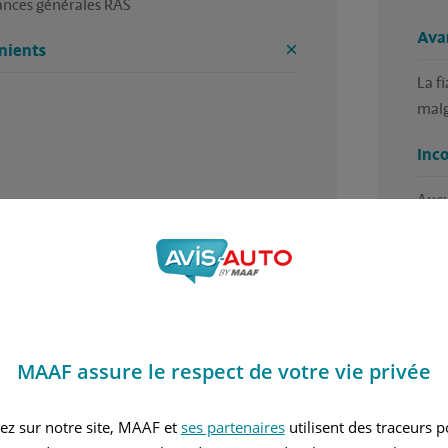
nces générales RAS
Ava
nients
La f
malg
Inc
Auc
5 / 5
MAAF assure le respect de votre vie privée
 trouvé cet avis utile ?
Avez
ar Eric, en décembre 2022
Rédi
ez sur notre site, MAAF et
ses partenaires
utilisent des traceurs 