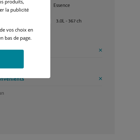
s produits,
Janvier 2018
Essence
r la publicité
Automatique
3.0L - 367 ch
 de vos choix en
 est parfait
n bas de page.
ntages
écurité le confort 
onvénients
un