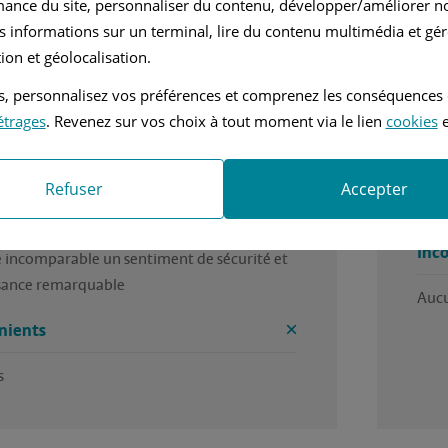
mance du site, personnaliser du contenu, développer/améliorer no
nvier 2018
Essence
s informations sur un terminal, lire du contenu multimédia et gére
ion et géolocalisation.
tomatique
3.0L - 367 ch
tés, personnalisez vos préférences et comprenez les conséquences
voir des difficultés pour trouver un véhicule 
Ras c
étrages
. Revenez sur vos choix à tout moment via le lien
cookies
e
aise autant dans la gamme actuelle de 
Ava
 
Refuser
Accepter
La s
es
Inc
 incomparable un sentiment de sécurité et 
sance remarquable 
Auc
nients
 