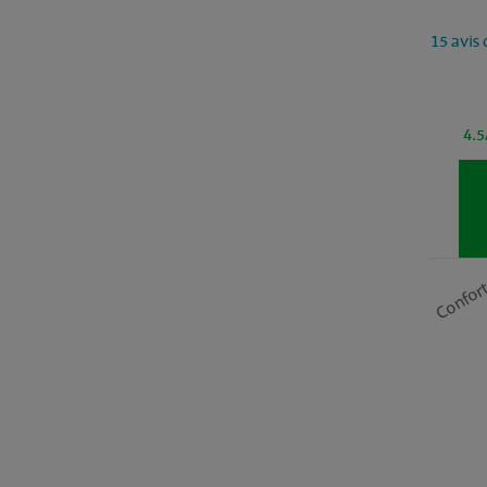
15 avis 
4.5
Confor