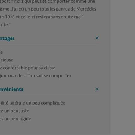
sportif mais qui peut se comporter comme une 
isme. J'ai eu un peu tous les genres de Mercédès 
is 1978 et celle-ci restera sans doute ma " 
rite "
ntages
e

cieuse 

z confortable pour sa classe

gourmande si l'on sait se comporter
onvénients
bilité latérale un peu compliquée 

e un peu juste 

es un peu rigide