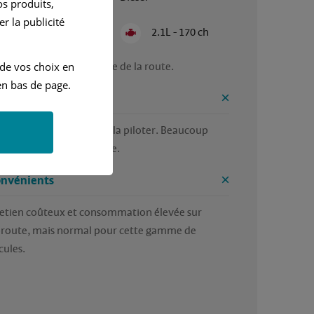
s produits,
r la publicité
Semi Automatique
2.1L - 170 ch
 bonne voiture pour faire de la route.
 de vos choix en
n bas de page.
ntages
 confortable, agréable à la piloter. Beaucoup 
tions d'aide à la conduite.
onvénients
etien coûteux et consommation élevée sur 
route, mais normal pour cette gamme de 
cules.