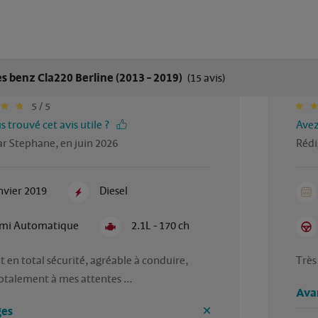
 benz Cla220 Berline (2013 - 2019)
(15 avis)
5 / 5
 trouvé cet avis utile ?
Avez
r Stephane, en juin 2026
Rédi
nvier 2019
Diesel
mi Automatique
2.1L - 170 ch
t en total sécurité, agréable à conduire, 
Très
talement à mes attentes ... 
Ava
es