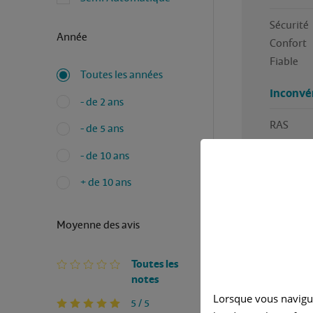
Sécurité

Année
Confort

Fiable 
Toutes les années
Inconvé
- de 2 ans
RAS 
- de 5 ans
- de 10 ans
+ de 10 ans
Moyenne des avis
Avez-vous
Rédigé p
Toutes les
notes
Lorsque vous navigu
5 / 5
Ja