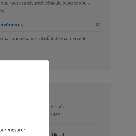
enue route sa sécurité véhicule beau coupe 5 
es
onvénients
à ma connaissance satisfait de ma mercedes
5 / 5
-vous trouvé cet avis utile ?
gé par Stephane, en mai 2025
pour mesurer
Janvier 2019
Diesel