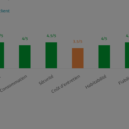
client
/5
4.5/5
4
4/5
4/5
3.5/5
Coût d’entretien
t
Consommation
Sécurité
Habitabilité
Fiabil