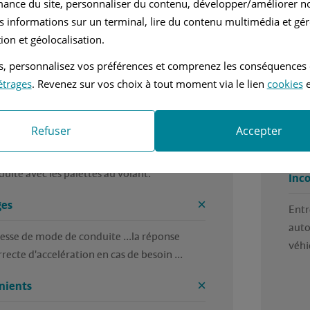
mance du site, personnaliser du contenu, développer/améliorer no
s informations sur un terminal, lire du contenu multimédia et gére
mi Automatique
2.1L - 177 ch
ion et géolocalisation.
 véhicule avec un très bon comportement 
Très
tés, personnalisez vos préférences et comprenez les conséquences
jorité des conditions de circulation ... il est 
étrages
. Revenez sur vos choix à tout moment via le lien
cookies
e
Ava
je suis sur Mercédès depuis de nombreuses 
r pas mal de modèles mais celui ci est assez 
Très
Refuser
Accepter
er et demande une conduite un peu sportive 
d'op
e sa boite robotisée et variantes de selection 
oduite avec les palettes au volant.
Inc
es
Entr
auto
esse de mode de conduite ...la réponse 
véhi
recte d'accelération en cas de besoin ... 
nients