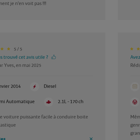
nt je n'en voit pas !!!
5 / 5
 trouvé cet avis utile ?
Avez
r Yves, en mai 2025
Rédi
nvier 2014
Diesel
mi Automatique
2.1L - 170 ch
e voiture puissante facile à conduire boite 
Même
tastique
genr
grand
es