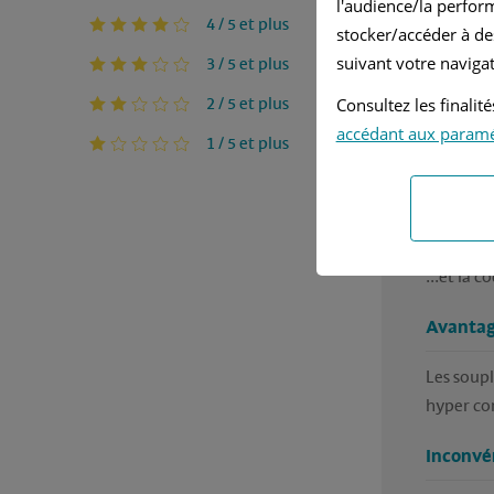
l'audience/la perfor
4 / 5 et plus
stocker/accéder à de
Se
suivant votre navigat
3 / 5 et plus
2 / 5 et plus
Très bon
Consultez les finali
dans la ma
accédant aux param
1 / 5 et plus
vrai que 
années su
particuli
du fait d
...et la c
Avantag
Les soupl
hyper cor
Inconvé