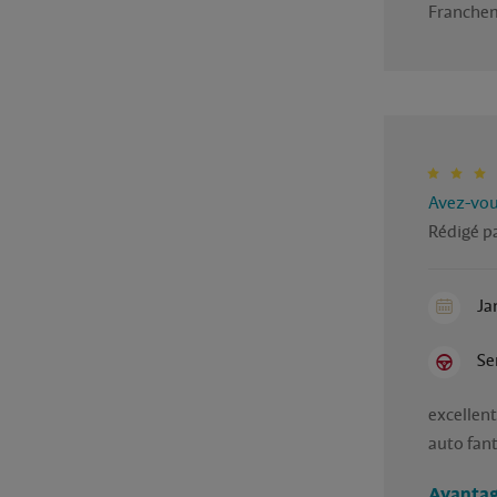
Francheme
Avez-vous
Rédigé pa
Ja
Se
excellent
auto fan
Avantag