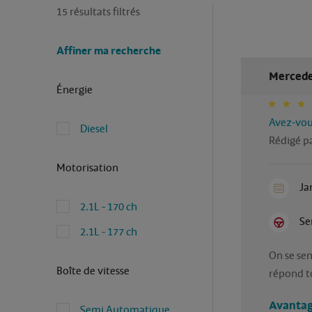
15 résultats filtrés
Affiner ma recherche
Mercedes
Énergie
Avez-vous
Diesel
Rédigé pa
Motorisation
Ja
2.1L - 170 ch
Se
2.1L - 177 ch
On se sen
Boîte de vitesse
répond to
Avantag
Semi Automatique