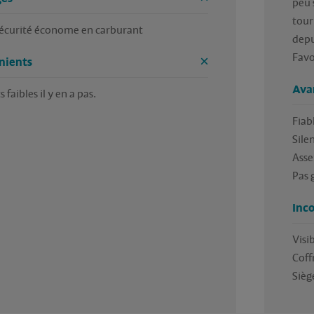
peu 
tour
sécurité économe en carburant
depu
Favo
nients
Ava
 faibles il y en a pas.
Fiabl
Silen
Asse
Pas 
Inc
Visi
Coffr
Sièg