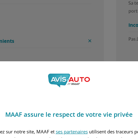
Sa t
port
Inc
Pas 
nients
5 / 5
 trouvé cet avis utile ?
Avez
MAAF assure le respect de votre vie privée
ar Michel, en septembre 2025
Rédi
ez sur notre site, MAAF et
ses partenaires
utilisent des traceurs 
nvier 2015
Diesel