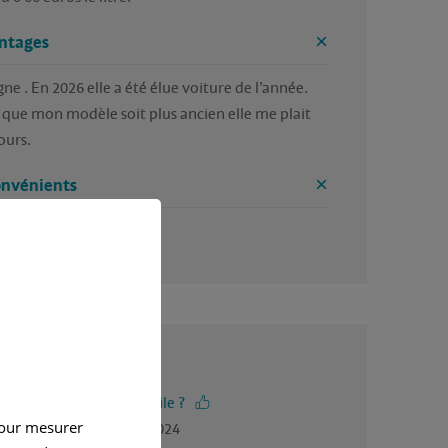
ntages
gne . En 2026 elle a été élue voiture de l’année. 
 que mon modèle soit plus ancien elle me plait 
ours.
onvénients
n 
4.5 / 5
-vous trouvé cet avis utile ?
pour mesurer
gé par Alain, en juillet 2024