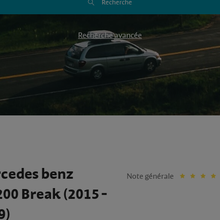
Recherche
Recherche avancée
cedes benz
Note générale
200 Break (2015 -
9)