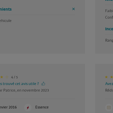
nients
Faib
Conf
ehicule
Inc
Rang
4 / 5
 trouvé cet avis utile ?
Avez
ar Patrice, en novembre 2023
Rédi
nvier 2016
Essence