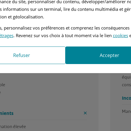
mance du site, personnaliser du contenu, développer/améliorer no
s informations sur un terminal, lire du contenu multimédia et gére
nvier 2019
Diesel
ion et géolocalisation.
tés, personnalisez vos préférences et comprenez les conséquences
mi Automatique
2.1L - 136 ch
étrages
. Revenez sur vos choix à tout moment via le lien
cookies
e
fantastique, confortable, spacieuse, agréable 
Lign
e. Voiture cossue et sécuritaire 
Refuser
Accepter
Ava
es
ligne
équi
le

con


Inc
nients
tion élevée  