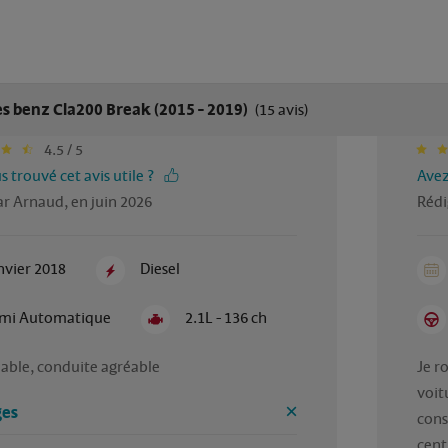
s benz Cla200 Break (2015 - 2019)
(15 avis)
4.5 / 5
 trouvé cet avis utile ?
Avez
r Arnaud, en juin 2026
Rédi
nvier 2018
Diesel
mi Automatique
2.1L - 136 ch
iable, conduite agréable 
Je r
voit
es
cons
cent 