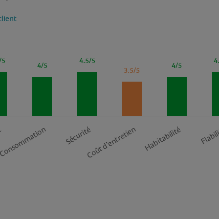
client
/5
4.5/5
4
4/5
4/5
3.5/5
Coût d’entretien
t
Consommation
Sécurité
Habitabilité
Fiabil