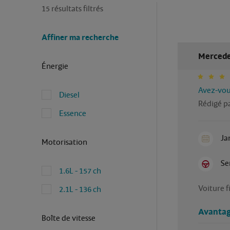
15 résultats filtrés
Affiner ma recherche
Mercede
Énergie
Avez-vous
Diesel
Rédigé pa
Essence
Ja
Motorisation
Se
1.6L - 157 ch
Voiture f
2.1L - 136 ch
Avantag
Boîte de vitesse