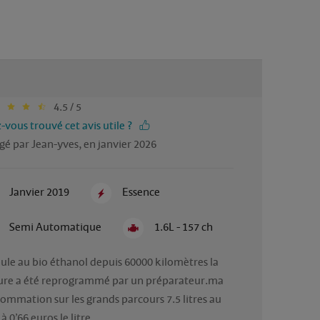
4.5 / 5
-vous trouvé cet avis utile ?
gé par Jean-yves, en janvier 2026
Janvier 2019
Essence
Semi Automatique
1.6L - 157 ch
oule au bio éthanol depuis 60000 kilomètres la 
ure a été reprogrammé par un préparateur.ma 
ommation sur les grands parcours 7.5 litres au 
à 0’66 euros le litre.