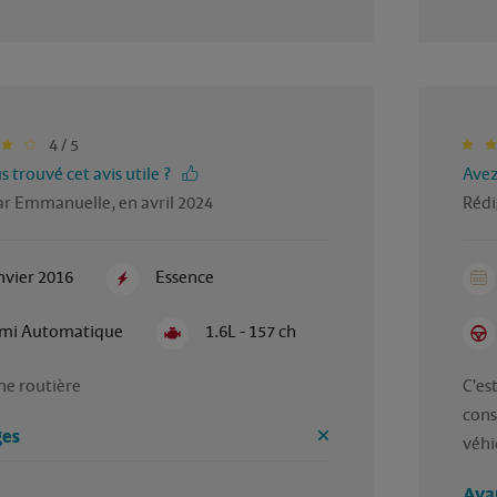
4 / 5
 trouvé cet avis utile ?
Avez
ar Emmanuelle, en avril 2024
Rédi
nvier 2016
Essence
mi Automatique
1.6L - 157 ch
ne routière
C'est
cons
es
véhi
Ava