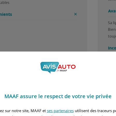
iables 
Ava
nients
Sa li
Bien
touj
Inc
Aucu
MAAF assure le respect de votre vie privée
5 / 5
 trouvé cet avis utile ?
Avez
ez sur notre site, MAAF et
ses partenaires
utilisent des traceurs 
ar Aline, en septembre 2025
Rédi