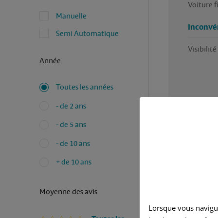
Voiture f
Manuelle
Inconvé
Semi Automatique
Visibilité 
Année
Toutes les années
- de 2 ans
- de 5 ans
- de 10 ans
+ de 10 ans
Moyenne des avis
Avez-vous
Lorsque vous navigu
Rédigé p