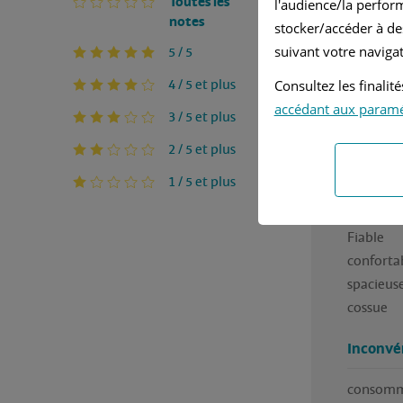
Toutes les
l'audience/la perfor
notes
stocker/accéder à de
Ja
suivant votre navigat
5 / 5
4 / 5 et plus
Consultez les finali
Se
accédant aux param
3 / 5 et plus
elle est 
2 / 5 et plus
à conduir
1 / 5 et plus
Avantag
Fiable

confortab
spacieuse
cossue
Inconvé
consomma