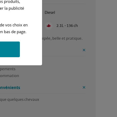
s produits,
r la publicité
Janvier 2016
Diesel
 de vos choix en
Semi Automatique
2.1L - 136 ch
n bas de page.
e originale, très bien équipée, belle et pratique.
ntages


pements

sommation
onvénients