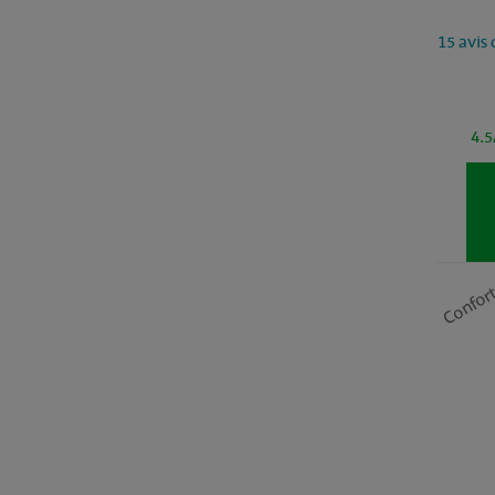
15 avis 
4.5
Confor