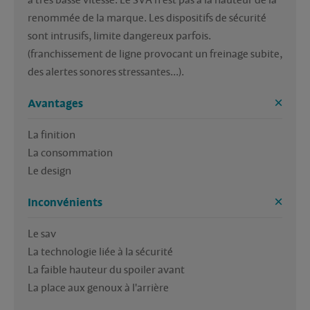
à très basse vitesse. Le SVA n'est pas à la hauteur de la 
renommée de la marque. Les dispositifs de sécurité 
sont intrusifs, limite dangereux parfois. 
(franchissement de ligne provocant un freinage subite, 
des alertes sonores stressantes...). 
Avantages
La finition

La consommation

Le design 
Inconvénients
Le sav

La technologie liée à la sécurité

La faible hauteur du spoiler avant

La place aux genoux à l'arrière 