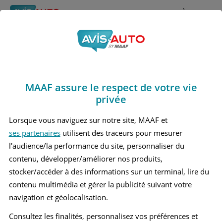
Rechercher
À propos
Obtenir un devis d'assurance auto MAAF
MAAF assure le respect de votre vie
Avis Mercedes benz
privée
Cla200 2 Break (2019 - )
Lorsque vous naviguez sur notre site, MAAF et
ses partenaires
utilisent des traceurs pour mesurer
l'audience/la performance du site, personnaliser du
contenu, développer/améliorer nos produits,
Recherche d'un véhicule
stocker/accéder à des informations sur un terminal, lire du
contenu multimédia et gérer la publicité suivant votre
Comparer deux véhicules
navigation et géolocalisation.
Consultez les finalités, personnalisez vos préférences et