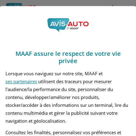
Rechercher
À propos
Obtenir un devis d'assurance auto MAAF
MAAF assure le respect de votre vie
Avis Mercedes benz
privée
Cla180 Berline (2013 -
Lorsque vous naviguez sur notre site, MAAF et
ses partenaires
utilisent des traceurs pour mesurer
2019)
l'audience/la performance du site, personnaliser du
contenu, développer/améliorer nos produits,
stocker/accéder à des informations sur un terminal, lire du
contenu multimédia et gérer la publicité suivant votre
Recherche d'un véhicule
navigation et géolocalisation.
Comparer deux véhicules
Consultez les finalités, personnalisez vos préférences et