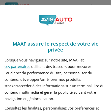
Rechercher
À propos
Obtenir un devis d'assurance auto MAAF
MAAF assure le respect de votre vie
Avis Mercedes benz
privée
Cla180 2 Berline (2019 -
Lorsque vous naviguez sur notre site, MAAF et
ses partenaires
utilisent des traceurs pour mesurer
)
l'audience/la performance du site, personnaliser du
contenu, développer/améliorer nos produits,
stocker/accéder à des informations sur un terminal, lire du
contenu multimédia et gérer la publicité suivant votre
Recherche d'un véhicule
navigation et géolocalisation.
Comparer deux véhicules
Consultez les finalités, personnalisez vos préférences et