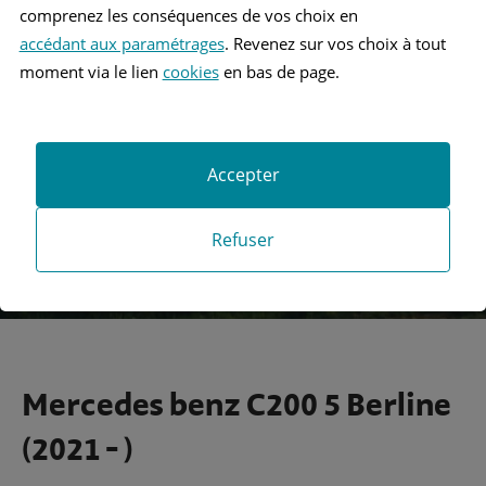
comprenez les conséquences de vos choix en
accédant aux paramétrages
. Revenez sur vos choix à tout
Recherche
moment via le lien
cookies
en bas de page.
Recherche avancée
Accepter
Refuser
Mercedes benz C200 5 Berline
(2021 - )