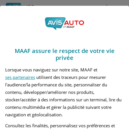
Rechercher
À propos
Obtenir un devis d'assurance auto MAAF
MAAF assure le respect de votre vie
Avis Mercedes benz
privée
C200 5 Berline (2021 - )
Lorsque vous naviguez sur notre site, MAAF et
ses partenaires
utilisent des traceurs pour mesurer
l'audience/la performance du site, personnaliser du
contenu, développer/améliorer nos produits,
Recherche d'un véhicule
stocker/accéder à des informations sur un terminal, lire du
contenu multimédia et gérer la publicité suivant votre
Comparer deux véhicules
navigation et géolocalisation.
Consultez les finalités, personnalisez vos préférences et