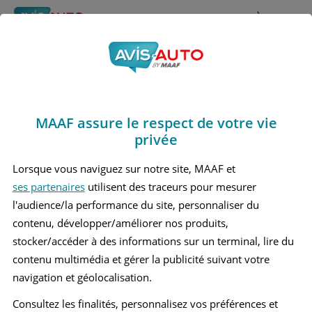
Rechercher
À propos
Obtenir un devis d'assurance auto MAAF
MAAF assure le respect de votre vie
Avis Mercedes benz
privée
C200 4 Break (2014 -
Lorsque vous naviguez sur notre site, MAAF et
ses partenaires
utilisent des traceurs pour mesurer
2021)
l'audience/la performance du site, personnaliser du
contenu, développer/améliorer nos produits,
stocker/accéder à des informations sur un terminal, lire du
contenu multimédia et gérer la publicité suivant votre
Recherche d'un véhicule
navigation et géolocalisation.
Comparer deux véhicules
Consultez les finalités, personnalisez vos préférences et