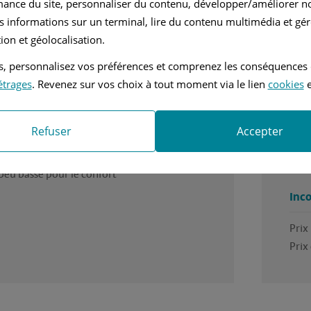
mance du site, personnaliser du contenu, développer/améliorer no
nuelle
2.1L - 116 ch
s informations sur un terminal, lire du contenu multimédia et gére
ion et géolocalisation.
rès satisfait de ma Mercedes-Benz très fiable 
Une 
tés, personnalisez vos préférences et comprenez les conséquences
es
Ava
étrages
. Revenez sur vos choix à tout moment via le lien
cookies
e
 robustesse, sécurisante
Conf
Fiabi
Refuser
Accepter
nients
Solid
C'es
peu basse pour le confort 
Inc
Prix

Prix