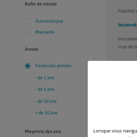
Boîte de vitesse
Fiabilité
Automatique
Inconvé
Manuelle
encrassem
trop de b
Année
Toutes les années
- de 2 ans
- de 5 ans
Avez-vous
- de 10 ans
Rédigé pa
+ de 10 ans
Ja
Lorsque vous navigu
Moyenne des avis