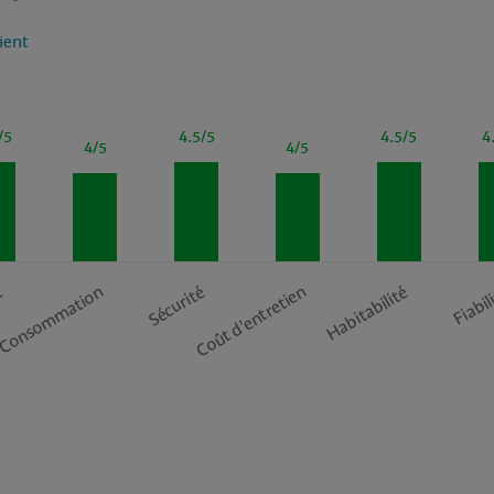
lient
/5
4.5/5
4.5/5
4
4/5
4/5
t
Consommation
Sécurité
Coût d’entretien
Habitabilité
Fiabil