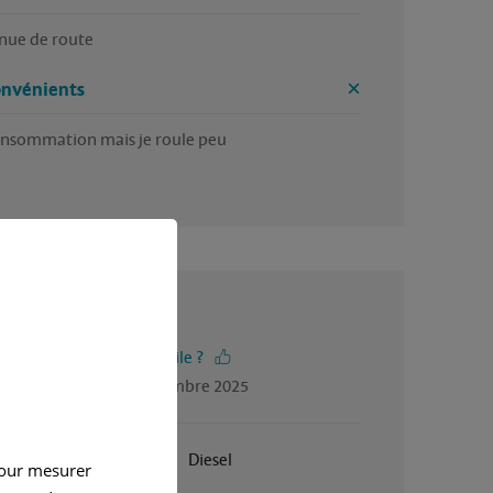
enue de route 
onvénients
onsommation mais je roule peu 
5 / 5
-vous trouvé cet avis utile ?
gé par Nicolas, en novembre 2025
Janvier 2005
Diesel
pour mesurer