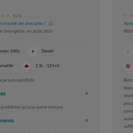
5 / 5
 trouvé cet avis utile ?
Avez
ar Georgette, en août 2025
Rédi
nvier 2005
Diesel
nuelle
2.1L - 123 ch
e je suis satisfaite 
Bien
équi
es
mais
pour
 problème qu’une autre voiture 
cons
auto
nients
suff