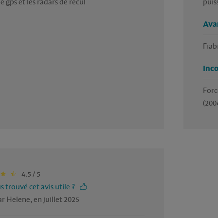
 gps et les radars de recul 
puiss
Ava
Fiab
Inc
Forc
(200
4.5 / 5
 trouvé cet avis utile ?
r Helene, en juillet 2025