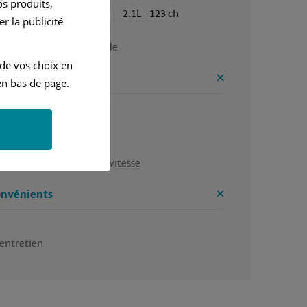
s produits,
Automatique
2.1L - 123 ch
r la publicité
bonne voiture allemande 
 de vos choix en
ntages
n bas de page.
ort

lité 

ité 

t un rail même à grande vitesse
onvénients
 entretien 