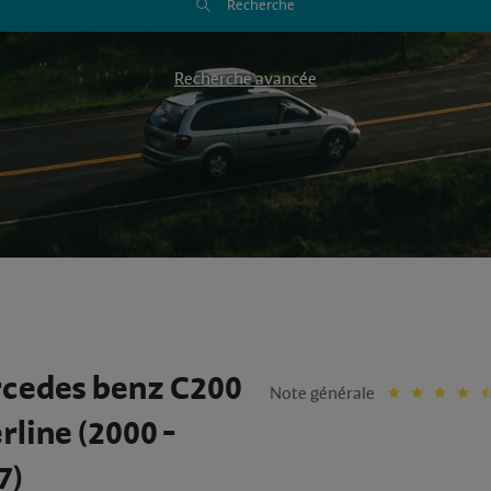
Recherche
Recherche avancée
cedes benz C200
Note générale
rline (2000 -
7)