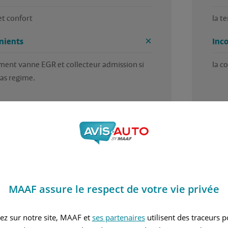
 et confort
la t
nients
Inc
ent vanne EGR et collecteur admission si 
la c
as regime.
5 / 5
 trouvé cet avis utile ?
Avez
r Jean louis, en juillet 2026
Rédi
MAAF assure le respect de votre vie privée
nvier 2001
Diesel
ez sur notre site, MAAF et
ses partenaires
utilisent des traceurs 