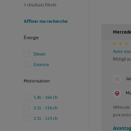
7 résultats filtrés
Affiner ma recherche
Mercedes
Énergie
Avez-vous
Diesel
Rédigé pa
Essence
Ja
Motorisation
Ma
1.8L - 164 ch
Véhicule 
2.1L - 116 ch
prix entr
2.1L - 123 ch
Avantag