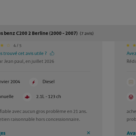
 benz C200 2 Berline (2000 - 2007)
(7 avis)
4 / 5
 trouvé cet avis utile ?
Avez
r Jean paul, en juillet 2026
Rédi
nvier 2004
Diesel
nuelle
2.1L - 123 ch
fiable avec aucun gros problème en 21 ans. 
ache
etien raisonnable hors concessionnaire.
prob
es
Ava