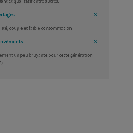
ant et qualitatif entre autres. 
ntages
ilité, couple et faible consommation 
onvénients
ément un peu bruyante pour cette génération 
4)