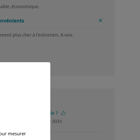
able, économique.
onvénients
ment plus cher à l’entretien. A voir.
4.5 / 5
-vous trouvé cet avis utile ?
gé par Jacky, en octobre 2025
pour mesurer