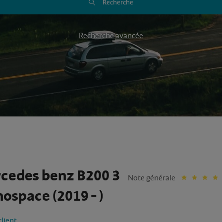
Recherche
Recherche avancée
cedes benz B200 3
Note générale
ospace (2019 - )
client