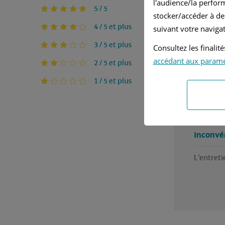
l'audience/la perfor
Ja
5 / 5
stocker/accéder à de
4 / 5 et plus
Se
suivant votre navigat
3 / 5 et plus
Consultez les finali
Véhicule 
accédant aux param
2 / 5 et plus
Mercedes
1 / 5 et plus
Avantag
La sécuri
Inconvé
L’entreti