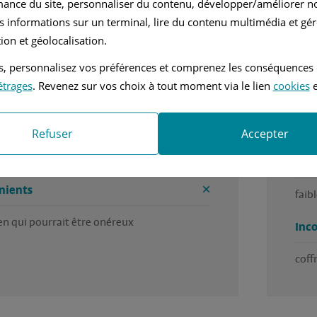
mance du site, personnaliser du contenu, développer/améliorer no
nvier 2025
Diesel
s informations sur un terminal, lire du contenu multimédia et gére
mi Automatique
2.0L - 150 ch
ion et géolocalisation.
tés, personnalisez vos préférences et comprenez les conséquences
très agréable à conduire, sécurité absolue,  
cons
étrages
. Revenez sur vos choix à tout moment via le lien
cookies
e
 est toujours parmi la marque premuim 
mais
méca
es
chez
Refuser
Accepter
té 
Ava
nients
faib
en qui pourrait être onéreux 
Inc
coffr