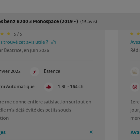
s benz B200 3 Monospace (2019 - )
(15 avis)
5 / 5
 trouvé cet avis utile ?
Avez
r Beatrice, en juin 2026
Rédi
nvier 2022
Essence
mi Automatique
1.3L - 164 ch
e me donne entière satisfaction surtout en 
1ere
lle m'a déjà évité des petits soucis 
jour
tion
merc
es
Ava