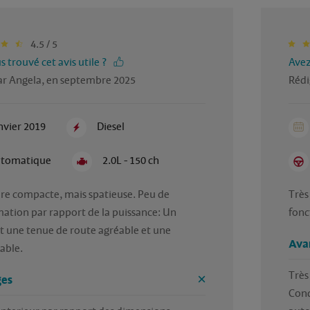
4.5 / 5
 trouvé cet avis utile ?
Avez
ar Angela, en septembre 2025
Rédi
nvier 2019
Diesel
tomatique
2.0L - 150 ch
re compacte, mais spatieuse. Peu de 
Très
tion par rapport de la puissance: Un 
fonc
t une tenue de route agréable et une 
Ava
iable.
Très 
es
Cond