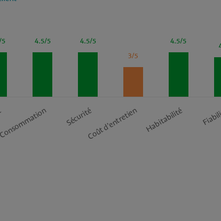
/5
4.5/5
4.5/5
4.5/5
3/5
Coût d’entretien
t
Consommation
Sécurité
Habitabilité
Fiabil