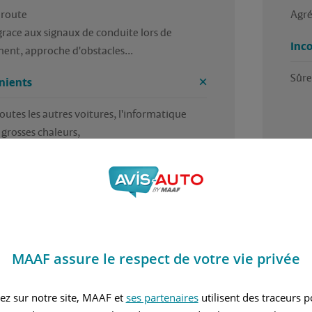
route 

Agré
grace aux signaux de conduite lors de 
Inc
ent, approche d'obstacles...
Sûre
nients
tes les autres voitures, l'informatique 
4.5 / 5
 trouvé cet avis utile ?
Avez
MAAF assure le respect de votre vie privée
r Didier, en octobre 2025
Rédi
ez sur notre site, MAAF et
ses partenaires
utilisent des traceurs 