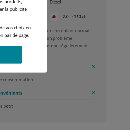
s produits,
Janvier 2022
Diesel
r la publicité
Semi Automatique
2.0L - 150 ch
 de vos choix en
ommation faible 5l/100km en roulant normal 
n bas de page.
 coffre un peu petit. aucun problème 
nique depuis 2 ans entretenu régulièrement 
 mercedes   
ntages
le consommation 
onvénients
e petit 