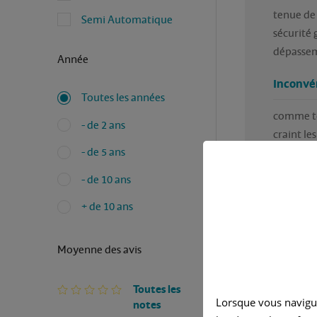
tenue de 
Semi Automatique
sécurité 
dépassem
Année
Inconvé
Toutes les années
comme tou
- de 2 ans
- de 5 ans
- de 10 ans
+ de 10 ans
Moyenne des avis
Avez-vous
Rédigé pa
Toutes les
Lorsque vous navigu
notes