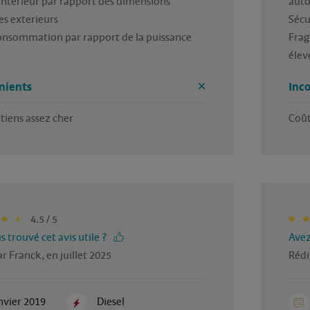
 interieur par rapport des dimensions 
auto
s exterieurs

Sécur
onsommation par rapport de la puissance

Frag
élev
nients
Inc
tiens assez cher
Coût
4.5 / 5
 trouvé cet avis utile ?
Avez
r Franck, en juillet 2025
Rédi
nvier 2019
Diesel