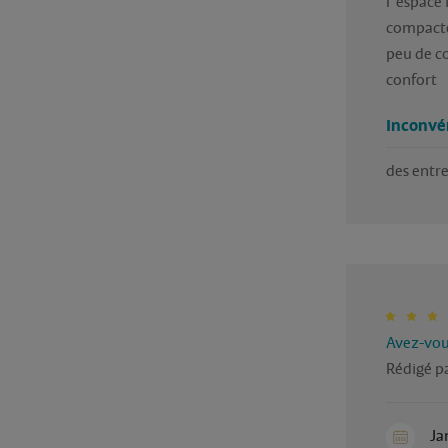
l' espace
compacte
peu de c
confort
Inconvé
des entre
Avez-vous
Rédigé pa
Ja