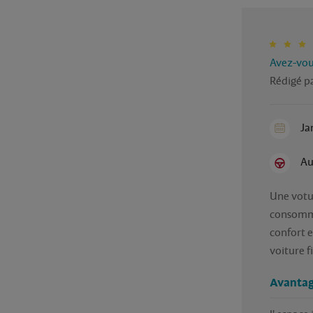
Avez-vous
Rédigé p
Ja
Au
Une votu
consomma
confort e
voiture f
Avantag