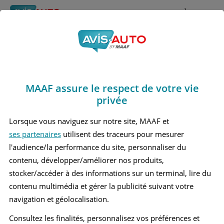
Rechercher
À propos
Obtenir un devis d'assurance auto MAAF
MAAF assure le respect de votre vie
Avis Mercedes benz
privée
A250 4 Berline (2018 -
Lorsque vous naviguez sur notre site, MAAF et
ses partenaires
utilisent des traceurs pour mesurer
2022)
l'audience/la performance du site, personnaliser du
contenu, développer/améliorer nos produits,
stocker/accéder à des informations sur un terminal, lire du
contenu multimédia et gérer la publicité suivant votre
Recherche d'un véhicule
navigation et géolocalisation.
Comparer deux véhicules
Consultez les finalités, personnalisez vos préférences et