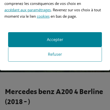
comprenez les conséquences de vos choix en
accédant aux paramétrages
. Revenez sur vos choix à tout
Recherche
moment via le lien
cookies
en bas de page.
Recherche avancée
Accepter
Refuser
Mercedes benz A200 4 Berline
(2018 - )