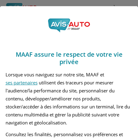
Rechercher
À propos
Obtenir un devis d'assurance auto MAAF
MAAF assure le respect de votre vie
Avis Mercedes benz
privée
A200 4 Berline (2018 - )
Lorsque vous naviguez sur notre site, MAAF et
ses partenaires
utilisent des traceurs pour mesurer
l'audience/la performance du site, personnaliser du
contenu, développer/améliorer nos produits,
Recherche d'un véhicule
stocker/accéder à des informations sur un terminal, lire du
contenu multimédia et gérer la publicité suivant votre
Comparer deux véhicules
navigation et géolocalisation.
Consultez les finalités, personnalisez vos préférences et