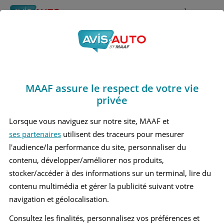
Rechercher
À propos
Obtenir un devis d'assurance auto MAAF
MAAF assure le respect de votre vie
Avis Mazda Mx5 4
privée
Cabriolet (2015 - )
Lorsque vous naviguez sur notre site, MAAF et
ses partenaires
utilisent des traceurs pour mesurer
l'audience/la performance du site, personnaliser du
contenu, développer/améliorer nos produits,
Recherche d'un véhicule
stocker/accéder à des informations sur un terminal, lire du
contenu multimédia et gérer la publicité suivant votre
Comparer deux véhicules
navigation et géolocalisation.
Consultez les finalités, personnalisez vos préférences et