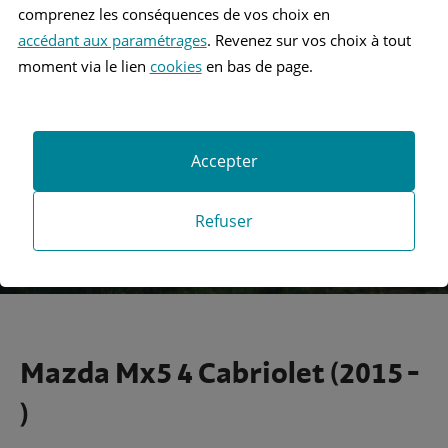
comprenez les conséquences de vos choix en
accédant aux paramétrages
. Revenez sur vos choix à tout
Recherche
moment via le lien
cookies
en bas de page.
Recherche avancée
Accepter
Refuser
Mazda Mx5 4 Cabriolet (2015 -
)