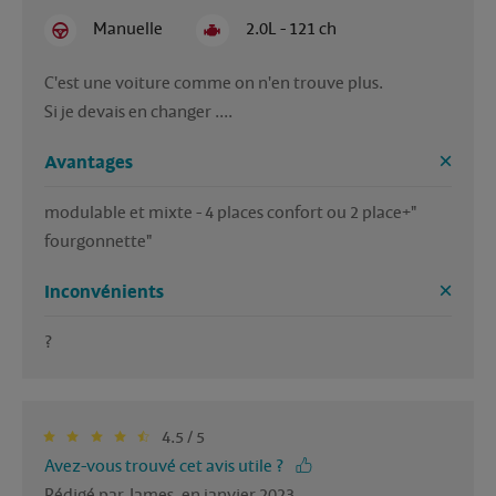
Manuelle
2.0L - 121 ch
C'est une voiture comme on n'en trouve plus. 

Si je devais en changer ....
Avantages
modulable et mixte - 4 places confort ou 2 place+" 
fourgonnette"
Inconvénients
?
4.5 / 5
Avez-vous trouvé cet avis utile ?
Rédigé par James, en janvier 2023