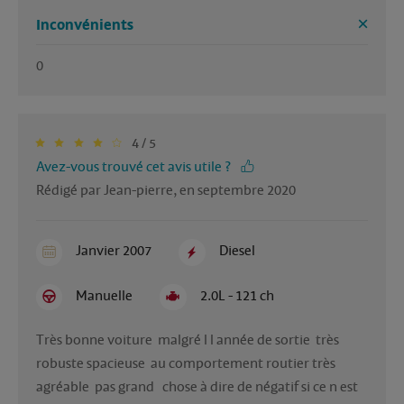
Inconvénients
0
4 / 5
Avez-vous trouvé cet avis utile ?
Rédigé par Jean-pierre, en septembre 2020
Janvier 2007
Diesel
Manuelle
2.0L - 121 ch
Très bonne voiture  malgré l l année de sortie  très 
robuste spacieuse  au comportement routier très 
agréable  pas grand   chose à dire de négatif si ce n est 