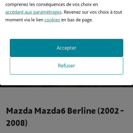
comprenez les conséquences de vos choix en
accédant aux paramétrages
. Revenez sur vos choix à tout
Recherche
moment via le lien
cookies
en bas de page.
Recherche avancée
Accepter
Refuser
Mazda Mazda6 Berline (2002 -
2008)