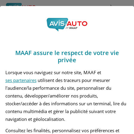
Rechercher
À propos
Obtenir un devis d'assurance auto MAAF
MAAF assure le respect de votre vie
Avis Mazda Mazda6
privée
Berline (2002 - 2008)
Lorsque vous naviguez sur notre site, MAAF et
ses partenaires
utilisent des traceurs pour mesurer
l'audience/la performance du site, personnaliser du
contenu, développer/améliorer nos produits,
Recherche d'un véhicule
stocker/accéder à des informations sur un terminal, lire du
contenu multimédia et gérer la publicité suivant votre
Comparer deux véhicules
navigation et géolocalisation.
Consultez les finalités, personnalisez vos préférences et