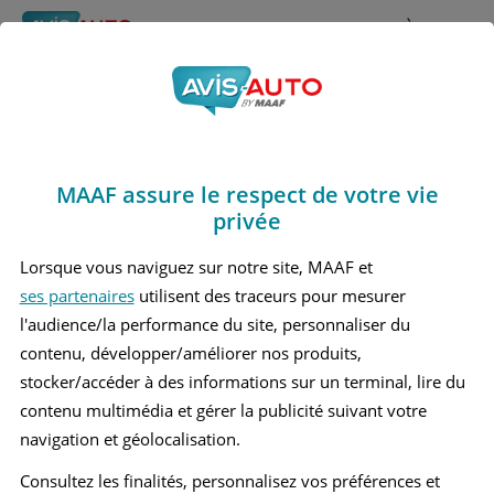
Rechercher
À propos
Obtenir un devis d'assurance auto MAAF
MAAF assure le respect de votre vie
Avis Maserati
privée
Quattroporte 5 Berline
Lorsque vous naviguez sur notre site, MAAF et
ses partenaires
utilisent des traceurs pour mesurer
(2004 - 2012)
l'audience/la performance du site, personnaliser du
contenu, développer/améliorer nos produits,
stocker/accéder à des informations sur un terminal, lire du
contenu multimédia et gérer la publicité suivant votre
Recherche d'un véhicule
navigation et géolocalisation.
Comparer deux véhicules
Consultez les finalités, personnalisez vos préférences et