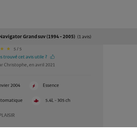
Navigator Grand suv (1994 - 2005)
(1 avis)
5 / 5
 trouvé cet avis utile ?
r Christophe, en avril 2021
nvier 2004
Essence
tomatique
5.4L - 305 ch
PLAISIR
es