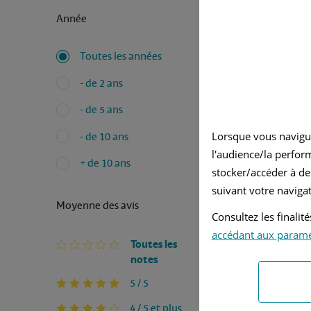
ROBUSTE
Année
Inconvé
Toutes les années
CONSOM
- de 2 ans
- de 5 ans
Lorsque vous navigu
- de 10 ans
l'audience/la perfor
+ de 10 ans
stocker/accéder à de
suivant votre navigat
Moyenne des avis
Consultez les finali
accédant aux param
Toutes les
notes
5 / 5
4 / 5 et plus