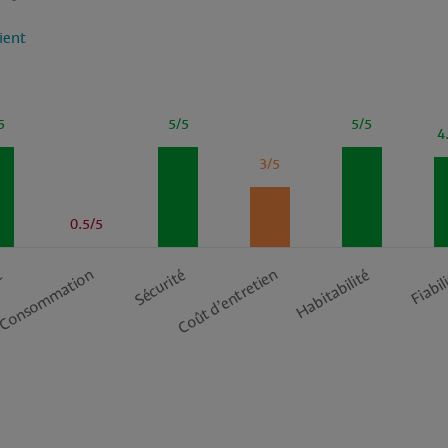
lient
5
5/5
5/5
4
3/5
0.5/5
Consommation
Coût d’entretien
t
Sécurité
Habitabilité
Fiabil