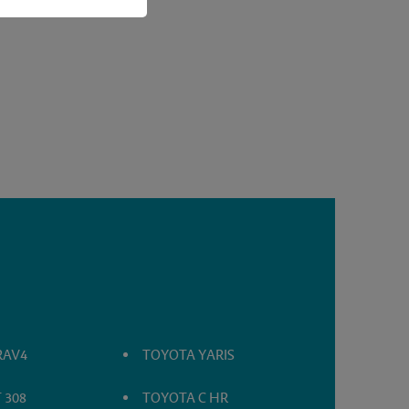
RAV4
TOYOTA YARIS
 308
TOYOTA C HR