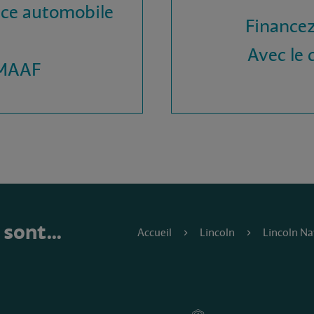
nce automobile
Financez
Avec le c
 MAAF
e sont…
Accueil
Lincoln
Lincoln Na