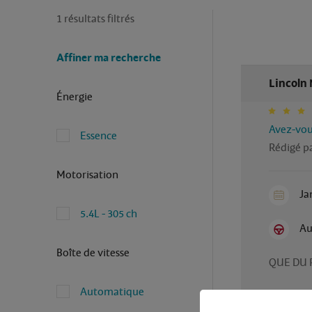
1 résultats filtrés
Affiner ma recherche
Lincoln 
Énergie
Avez-vous
Essence
Rédigé pa
Motorisation
Ja
5.4L - 305 ch
Au
Boîte de vitesse
QUE DU 
Automatique
Avantag