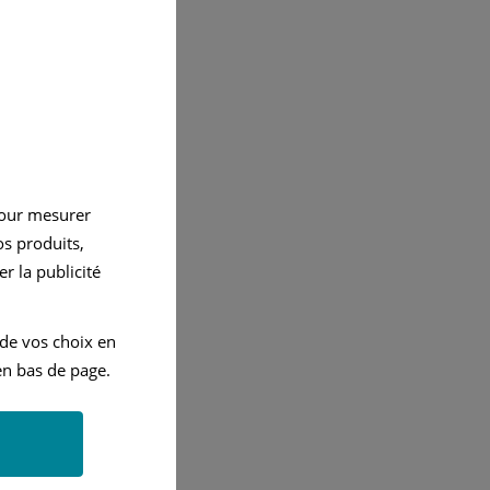
pour mesurer
s produits,
r la publicité
 de vos choix en
n bas de page.