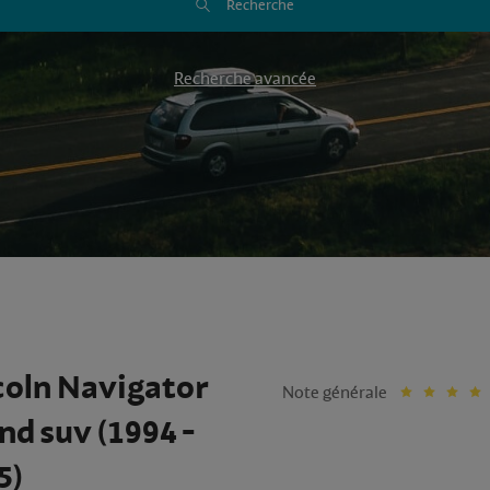
Recherche
Recherche avancée
coln Navigator
Note générale
nd suv (1994 -
5)