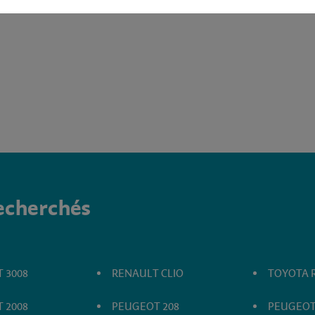
recherchés
 3008
RENAULT CLIO
TOYOTA 
 2008
PEUGEOT 208
PEUGEOT