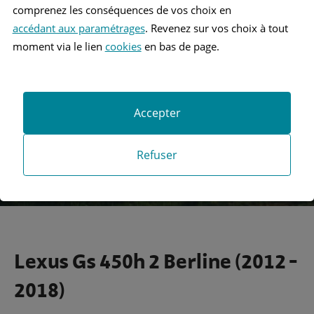
comprenez les conséquences de vos choix en
accédant aux paramétrages
. Revenez sur vos choix à tout
Recherche
moment via le lien
cookies
en bas de page.
Recherche avancée
Accepter
Refuser
Lexus Gs 450h 2 Berline (2012 -
2018)