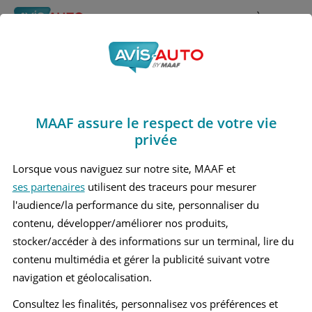
Rechercher
À propos
Obtenir un devis d'assurance auto MAAF
MAAF assure le respect de votre vie
Avis Lexus Gs 450h 2
privée
Berline (2012 - 2018)
Lorsque vous naviguez sur notre site, MAAF et
ses partenaires
utilisent des traceurs pour mesurer
l'audience/la performance du site, personnaliser du
contenu, développer/améliorer nos produits,
Recherche d'un véhicule
stocker/accéder à des informations sur un terminal, lire du
contenu multimédia et gérer la publicité suivant votre
Comparer deux véhicules
navigation et géolocalisation.
Consultez les finalités, personnalisez vos préférences et