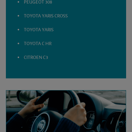
PEUGEOT 308
TOYOTA YARIS CROSS
TOYOTA YARIS
TOYOTA C HR
CITROEN C3