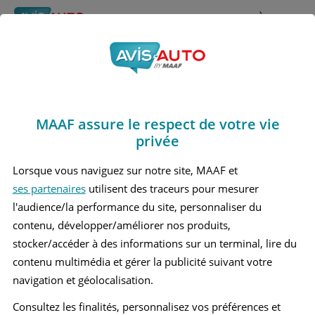
Rechercher
À propos
Obtenir un devis d'assurance auto MAAF
MAAF assure le respect de votre vie
Avis Land rover
privée
Freelander 2 Grand suv
Lorsque vous naviguez sur notre site, MAAF et
ses partenaires
utilisent des traceurs pour mesurer
(2006 - 2015)
l'audience/la performance du site, personnaliser du
contenu, développer/améliorer nos produits,
stocker/accéder à des informations sur un terminal, lire du
contenu multimédia et gérer la publicité suivant votre
Recherche d'un véhicule
navigation et géolocalisation.
Comparer deux véhicules
Consultez les finalités, personnalisez vos préférences et