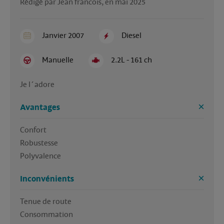
Rédigé par Jean francois, en mai 2025
Janvier 2007
Diesel
Manuelle
2.2L - 161 ch
Je l´adore
Avantages
Confort

Robustesse 

Polyvalence
Inconvénients
Tenue de route

Consommation 