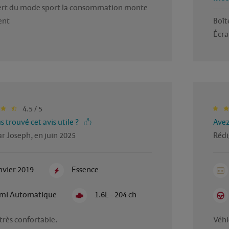
 sert du mode sport la consommation monte 
nt 
Boîte
Écra
4.5 / 5
 trouvé cet avis utile ?
Avez
r Joseph, en juin 2025
Rédi
nvier 2019
Essence
mi Automatique
1.6L - 204 ch
très confortable.

Véhi