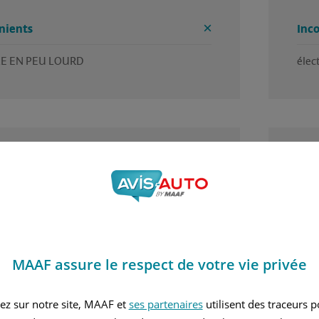
nients
Inc
E EN PEU LOURD
élec
4 / 5
 trouvé cet avis utile ?
Avez
r Nicolas, en janvier 2026
Rédi
nvier 2020
Diesel
MAAF assure le respect de votre vie privée
mi Automatique
1.6L - 116 ch
ez sur notre site, MAAF et
ses partenaires
utilisent des traceurs 