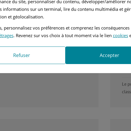
ICULE AGREABLE A LA CONDUITE
La K
mance du site, personnaliser du contenu, développer/améliorer no
segm
s informations sur un terminal, lire du contenu multimédia et gére
es
équi
ion et géolocalisation.
la ga
E ROUTE CORRECT 
tés, personnalisez vos préférences et comprenez les conséquences
étrages
. Revenez sur vos choix à tout moment via le lien
cookies
e
Ava
nients
La p
 DES PNEUS 
Refuser
Accepter
comp
Inc
Le p
clas