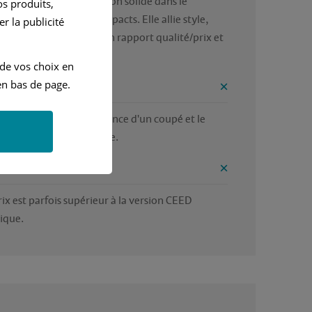
IA Xceed : une proposition solide dans le 
s produits,
ent des crossovers compacts. Elle allie style, 
r la publicité
pements modernes, bon rapport qualité/prix et 
rantie de 7 ans. 
 de vos choix en
n bas de page.
ntages
raticité d'un SUV, l'élégance d'un coupé et le 
ortement d'une berline.
onvénients
rix est parfois supérieur à la version CEED 
sique.