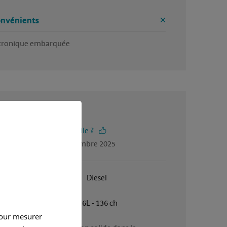
onvénients
tronique embarquée
5 / 5
-vous trouvé cet avis utile ?
gé par Jerome, en novembre 2025
Janvier 2020
Diesel
Manuelle
1.6L - 136 ch
pour mesurer