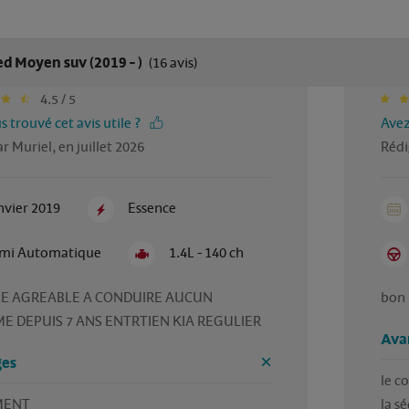
d Moyen suv (2019 - )
(16 avis)
4.5 / 5
 trouvé cet avis utile ?
Avez
r Muriel, en juillet 2026
Rédi
nvier 2019
Essence
mi Automatique
1.4L - 140 ch
E AGREABLE A CONDUIRE AUCUN 
bon 
E DEPUIS 7 ANS ENTRTIEN KIA REGULIER
Ava
es
le co
MENT