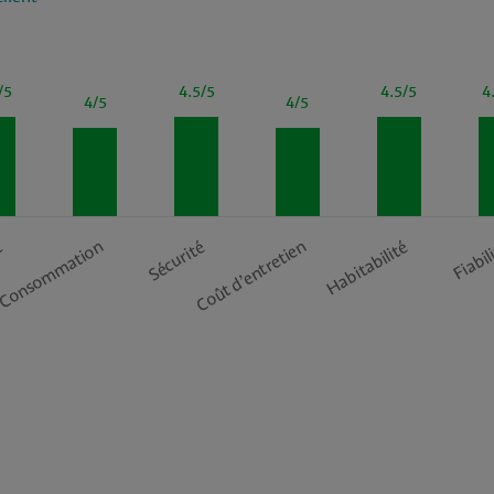
/5
4.5/5
4.5/5
4
4/5
4/5
t
Consommation
Sécurité
Coût d’entretien
Habitabilité
Fiabil