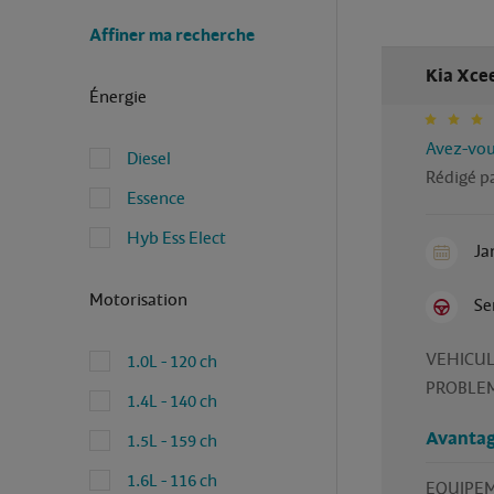
Affiner ma recherche
Kia Xcee
Énergie
Avez-vous
Diesel
Rédigé pa
Essence
Hyb Ess Elect
Ja
Motorisation
Se
VEHICUL
1.0L - 120 ch
PROBLEM
1.4L - 140 ch
Avantag
1.5L - 159 ch
1.6L - 116 ch
EQUIPE