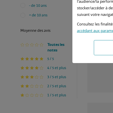
BON VEH
l'audience/la perfor
- de 10 ans
stocker/accéder à de
Avantag
suivant votre navigat
+ de 10 ans
TENUE D
Consultez les finali
Moyenne des avis
accédant aux param
Inconvé
Toutes les
L'USURE
notes
5 / 5
4 / 5 et plus
3 / 5 et plus
2 / 5 et plus
1 / 5 et plus