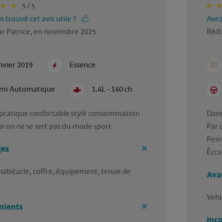
5 / 5
 trouvé cet avis utile ?
Avez
ar Patrice, en novembre 2025
Rédi
nvier 2019
Essence
mi Automatique
1.4L - 140 ch
 pratique confortable stylé consommation 
Dans 
i on ne se sert pas du mode sport
Par 
Peint
es
Écra
habitacle, coffre, équipement, tenue de 
Ava
Vehi
nients
Inc