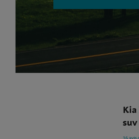
Kia
suv 
16 avis 