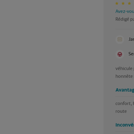
Avez-vous
Rédigé p
Ja
Se
véhicule
honnête s
Avantag
confort, 
route
Inconvé