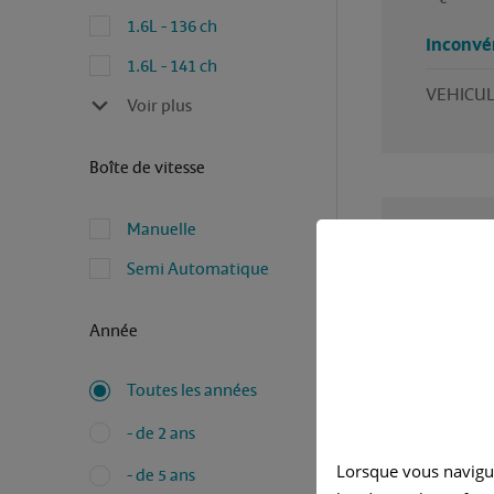
1.6L - 136 ch
Inconvé
1.6L - 141 ch
VEHICUL
Voir plus
Boîte de vitesse
Manuelle
Semi Automatique
Avez-vous
Rédigé pa
Année
Ja
Toutes les années
- de 2 ans
Se
Lorsque vous navigu
- de 5 ans