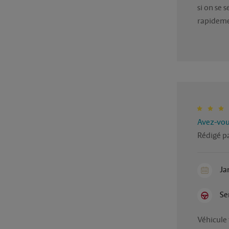
si on se
rapideme
Avez-vous
Rédigé pa
Ja
Se
Véhicule 