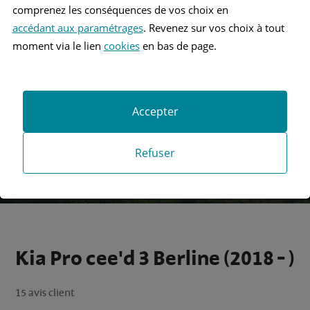
comprenez les conséquences de vos choix en
accédant aux paramétrages
. Revenez sur vos choix à tout
Recherche
moment via le lien
cookies
en bas de page.
Recherche avancée
Accepter
Refuser
Kia Pro cee'd 3 Berline (2018 - )
15 avis client