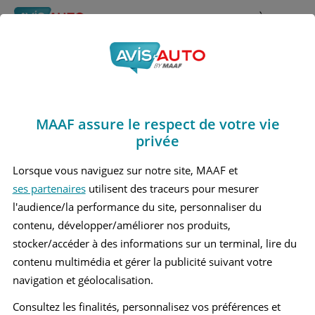
Rechercher
À propos
Obtenir un devis d'assurance auto MAAF
MAAF assure le respect de votre vie
Avis Kia Pro cee'd 3
privée
Berline (2018 - )
Lorsque vous naviguez sur notre site, MAAF et
ses partenaires
utilisent des traceurs pour mesurer
l'audience/la performance du site, personnaliser du
contenu, développer/améliorer nos produits,
Recherche d'un véhicule
stocker/accéder à des informations sur un terminal, lire du
contenu multimédia et gérer la publicité suivant votre
Comparer deux véhicules
navigation et géolocalisation.
Consultez les finalités, personnalisez vos préférences et