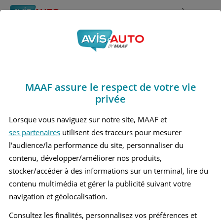
Rechercher
À propos
Obtenir un devis d'assurance auto MAAF
MAAF assure le respect de votre vie
Avis Jeep Wrangler 4 4
privée
x 4 (2018 - )
Lorsque vous naviguez sur notre site, MAAF et
ses partenaires
utilisent des traceurs pour mesurer
l'audience/la performance du site, personnaliser du
contenu, développer/améliorer nos produits,
Recherche d'un véhicule
stocker/accéder à des informations sur un terminal, lire du
contenu multimédia et gérer la publicité suivant votre
Comparer deux véhicules
navigation et géolocalisation.
Consultez les finalités, personnalisez vos préférences et