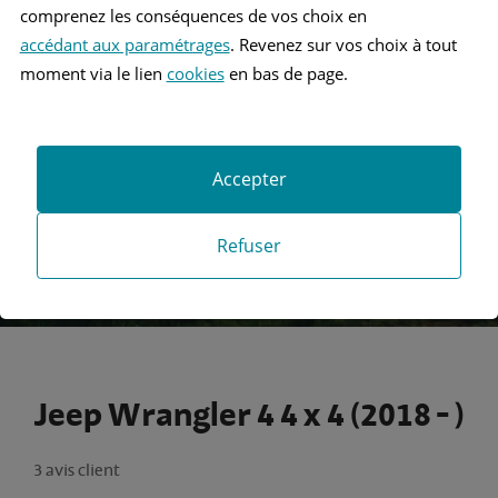
comprenez les conséquences de vos choix en
accédant aux paramétrages
. Revenez sur vos choix à tout
Recherche
moment via le lien
cookies
en bas de page.
Recherche avancée
Accepter
Refuser
Jeep Wrangler 4 4 x 4 (2018 - )
3 avis client