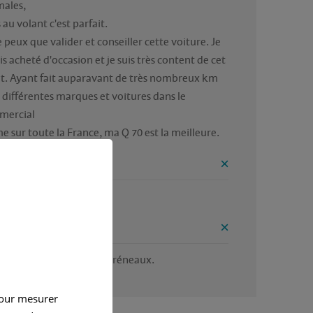
ales,

au volant c'est parfait.

e peux que valider et conseiller cette voiture. Je 
is acheté d'occasion et je suis très content de cet

t. Ayant fait auparavant de très nombreux km 
 différentes marques et voitures dans le 
ercial

 sur toute la France, ma Q 70 est la meilleure.
ntages
e je viens de le dire.
onvénients
z longue pour faire des créneaux.
pour mesurer