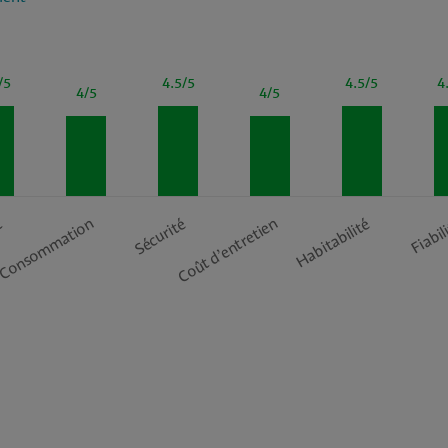
/5
4.5/5
4.5/5
4
4/5
4/5
t
Consommation
Sécurité
Coût d’entretien
Habitabilité
Fiabil