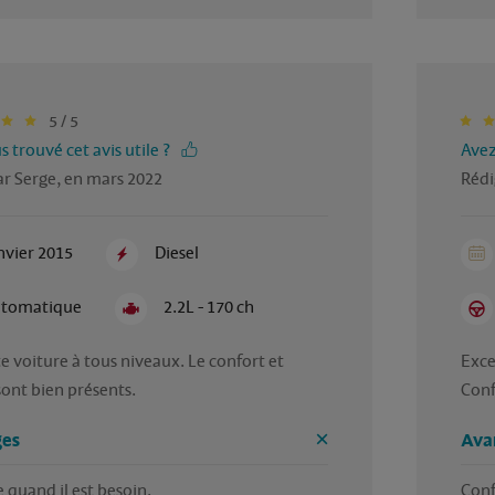
5 / 5
 trouvé cet avis utile ?
Avez
ar Serge, en mars 2022
Rédi
nvier 2015
Diesel
tomatique
2.2L - 170 ch
e voiture à tous niveaux. Le confort et 
Exce
sont bien présents.
Conf
es
Ava
 quand il est besoin.

Conf