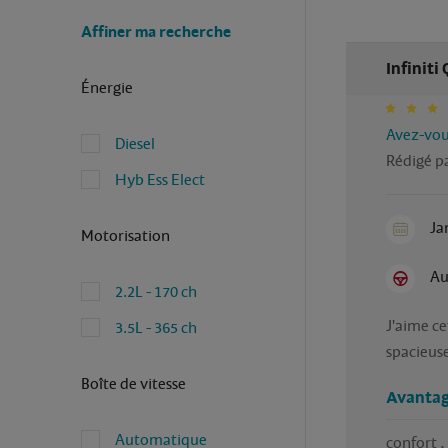
Affiner ma recherche
Infiniti
Énergie
Avez-vous
Diesel
Rédigé p
Hyb Ess Elect
Ja
Motorisation
Au
2.2L - 170 ch
J'aime cet
3.5L - 365 ch
spacieuse.
Boîte de vitesse
Avantag
Automatique
confort ,