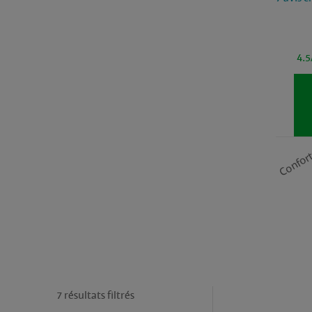
4.5
Confor
7 résultats filtrés