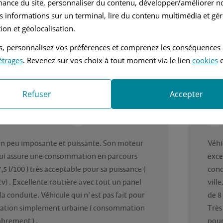
mance du site, personnaliser du contenu, développer/améliorer no
s informations sur un terminal, lire du contenu multimédia et gére
ion et géolocalisation.
4 / 5
tés, personnalisez vos préférences et comprenez les conséquences
 trouvé cet avis utile ?
Avez
étrages
. Revenez sur vos choix à tout moment via le lien
cookies
e
r Patrick, en août 2023
Rédi
Refuser
Accepter
nvier 2014
Hyb Ess Elect
mi Automatique
3.5L - 365 ch
un peu imposante et puissante. Son moteur 
Véhi
lui assure une consommation en parcours 
excel
7,5 l/100 ) très acceptable pour sa puissance ( 
cond
cv) . Excellente routière avec tout un panel 
vill
la conduite. Véhicule qui n’ est pas fait pour 
de 8 
isation simplement urbaine ( consommation 
Très
brement ) .
pour 