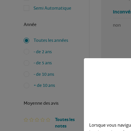
Semi Automatique
Inconvé
Année
non
Toutes les années
- de 2 ans
- de 5 ans
- de 10 ans
+ de 10 ans
Moyenne des avis
Toutes les
Lorsque vous navigu
notes