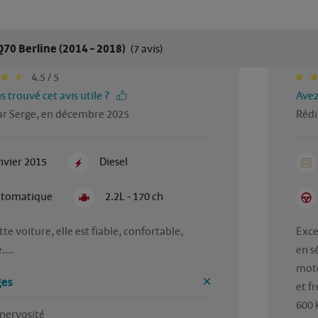
 Q70 Berline (2014 - 2018)
(7 avis)
4.5 / 5
 trouvé cet avis utile ?
Avez
ar Serge, en décembre 2025
Rédi
nvier 2015
Diesel
tomatique
2.2L - 170 ch
te voiture, elle est fiable, confortable, 
Exce
...
en s
mote
es
et f
600 k
 nervosité