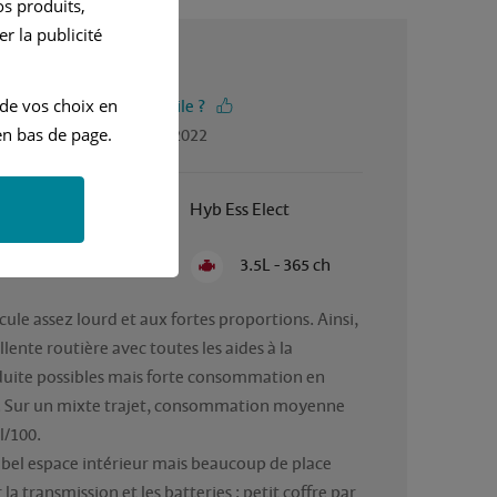
s produits,
r la publicité
4 / 5
 de vos choix en
-vous trouvé cet avis utile ?
n bas de page.
gé par Patrick, en août 2022
Janvier 2014
Hyb Ess Elect
Semi Automatique
3.5L - 365 ch
cule assez lourd et aux fortes proportions. Ainsi, 
lente routière avec toutes les aides à la 
uite possibles mais forte consommation en 
e. Sur un mixte trajet, consommation moyenne 
l/100. 

 bel espace intérieur mais beaucoup de place 
la transmission et les batteries : petit coffre par 