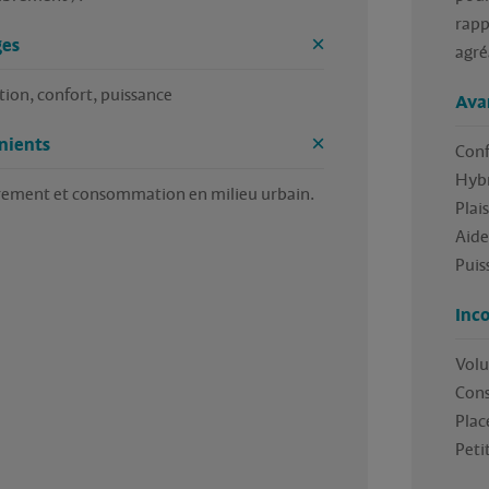
rapp
es
ion, confort, puissance
Ava
nients
Conf
Hybr
ment et consommation en milieu urbain. 
Plais
Aides
Puis
Inc
Volu
Cons
Plac
Peti