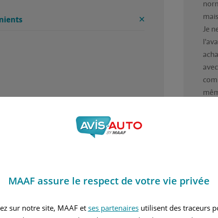
norm
mais 
nients
Je n
l'ava
acha
avec
comm
même
Ava
Comm
Inc
MAAF assure le respect de votre vie privée
asse
ez sur notre site, MAAF et
ses partenaires
utilisent des traceurs 