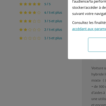
l'audience/la perfor
5 / 5
stocker/accéder à de
4 / 5 et plus
suivant votre navigat
3 / 5 et plus
Consultez les finali
Avez-vous
accédant aux param
Rédigé pa
2 / 5 et plus
1 / 5 et plus
Ja
Se
Voiture 
hybride 
mixte   ( 
+ de 300 
d’aides à 
une util
et encom