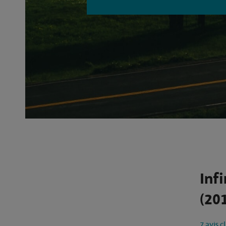
Infi
(201
7 avis c