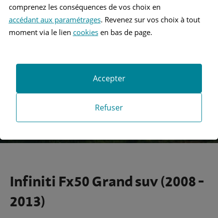
comprenez les conséquences de vos choix en
accédant aux paramétrages
. Revenez sur vos choix à tout
Recherche
moment via le lien
cookies
en bas de page.
Recherche avancée
Accepter
Refuser
Infiniti Fx50 Grand suv (2008 -
2013)