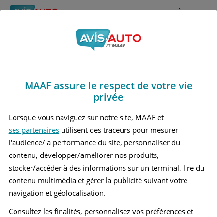
Rechercher
À propos
Obtenir un devis d'assurance auto MAAF
MAAF assure le respect de votre vie
Avis Infiniti Fx50 Grand
privée
suv (2008 - 2013)
Lorsque vous naviguez sur notre site, MAAF et
ses partenaires
utilisent des traceurs pour mesurer
l'audience/la performance du site, personnaliser du
contenu, développer/améliorer nos produits,
Recherche d'un véhicule
stocker/accéder à des informations sur un terminal, lire du
contenu multimédia et gérer la publicité suivant votre
Comparer deux véhicules
navigation et géolocalisation.
Consultez les finalités, personnalisez vos préférences et