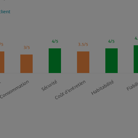
client
4
4/5
4/5
/5
3.5/5
3/5
t
Consommation
Coût d’entretien
Sécurité
Habitabilité
Fiabil