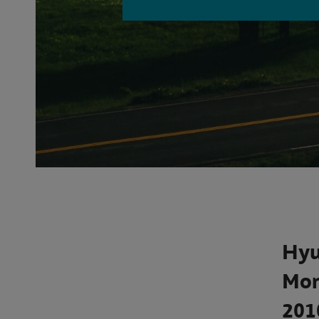
Hyu
Mon
201