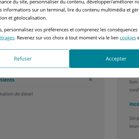
mance du site, personnaliser du contenu, développer/améliorer no
nvier 2005
Diesel
s informations sur un terminal, lire du contenu multimédia et gére
ion et géolocalisation.
nuelle
1.5L - 111 ch
tés, personnalisez vos préférences et comprenez les conséquences
ne experience
Heur
étrages
. Revenez sur vos choix à tout moment via le lien
cookies
e
prat
es
Refuser
Accepter
e cout d entretien
Ava
nients
Son a
conf
tion de diesel
Inc
Un p
lourd