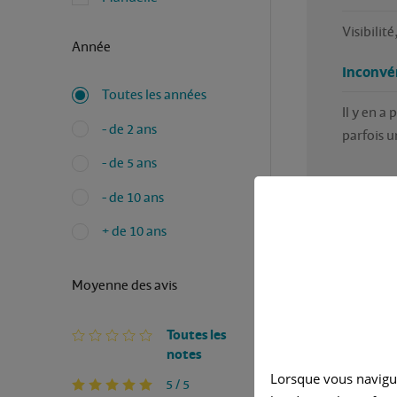
Visibilit
Année
Inconvé
Toutes les années
Il y en a
- de 2 ans
parfois u
- de 5 ans
- de 10 ans
+ de 10 ans
Moyenne des avis
Avez-vous
Toutes les
notes
Rédigé p
Lorsque vous navigu
5 / 5