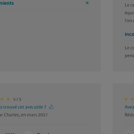
nients
Le r
équi
l'on
Inc
Le c
pend
5 / 5
 trouvé cet avis utile ?
Avez
r Charles, en mars 2017
Rédi