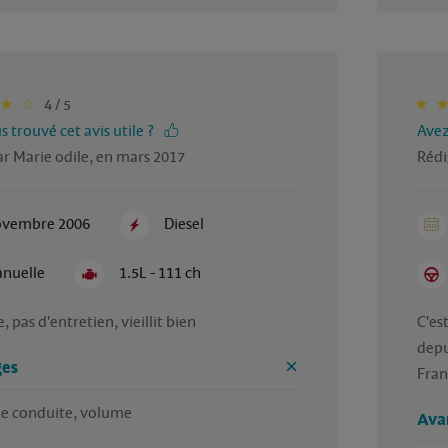
4 / 5
 trouvé cet avis utile ?
Avez
r Marie odile, en mars 2017
Rédi
vembre 2006
Diesel
nuelle
1.5L - 111 ch
e, pas d'entretien, vieillit bien
C'es
depu
es
Fran
de conduite, volume
Ava