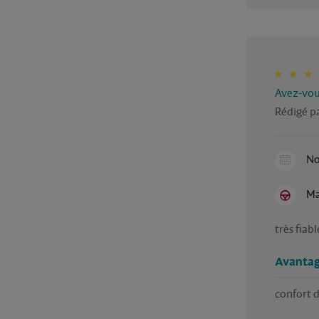
Avez-vous
Rédigé pa
No
Ma
très fiabl
Avantag
confort 