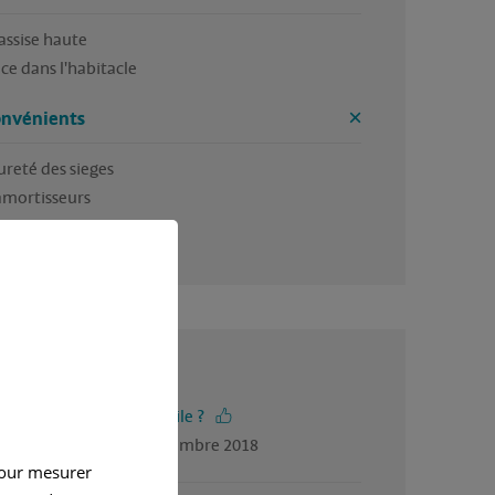
assise haute

ce dans l'habitacle
onvénients
reté des sieges 

amortisseurs 

ur bruyant 
4.5 / 5
-vous trouvé cet avis utile ?
gé par Jocelyne, en décembre 2018
pour mesurer