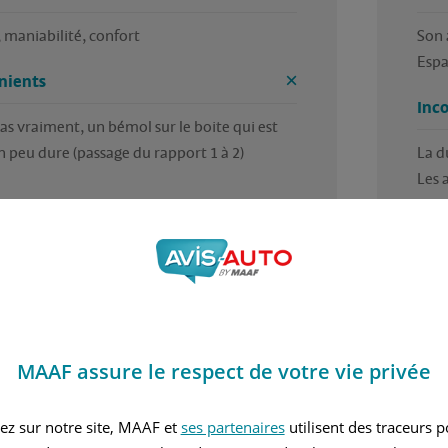
é, maniabilité, confort
Son 
Espa
nients
Inc
 pas vraiment, un bémol sur le boite qui est 
n peu dure (passage du rapport 1 à 2)
La du
Les 
Mote
3.5 / 5
MAAF assure le respect de votre vie privée
 trouvé cet avis utile ?
Avez
ar Jocelyne, en décembre 2019
Rédi
ez sur notre site, MAAF et
ses partenaires
utilisent des traceurs 