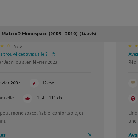
 Matrix 2 Monospace (2005 - 2010)
(14 avis)
4 / 5
 trouvé cet avis utile ?
Avez
r Jean louis, en février 2023
Rédi
nvier 2007
Diesel
nuelle
1.5L - 111 ch
petit mono space, fiable, confortable, et 
Une 
ant
une 
es
Ava