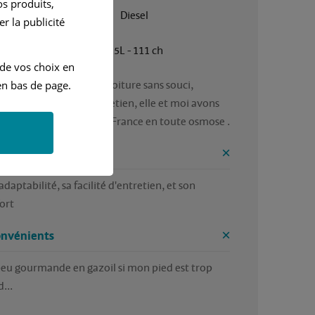
s produits,
Janvier 2005
Diesel
r la publicité
Manuelle
1.5L - 111 ch
 de vos choix en
euse de conduire une voiture sans souci, 
n bas de page.
ique et économe d'entretien, elle et moi avons 
parcouru quelques coins de France en toute osmose . 
ntages
daptabilité, sa facilité d'entretien, et son 
ort 
onvénients
eu gourmande en gazoil si mon pied est trop 
...