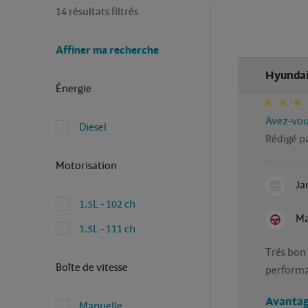
14 résultats filtrés
Affiner ma recherche
Hyundai
Énergie
Avez-vous
Diesel
Rédigé pa
Motorisation
Ja
1.5L - 102 ch
Ma
1.5L - 111 ch
Trés bon 
Boîte de vitesse
perform
Avantag
Manuelle