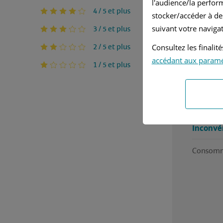
l'audience/la perfor
4 / 5 et plus
Ja
stocker/accéder à de
suivant votre navigat
3 / 5 et plus
Ma
2 / 5 et plus
Consultez les finali
Tres bon
accédant aux param
1 / 5 et plus
Avantag
Son faibl
Inconvé
Consomma