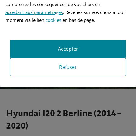
comprenez les conséquences de vos choix en
accédant aux paramétrages
. Revenez sur vos choix à tout
Recherche
moment via le lien
cookies
en bas de page.
Recherche avancée
Accepter
Refuser
Hyundai I20 2 Berline (2014 -
2020)