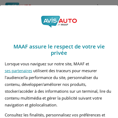
Rechercher
À propos
Obtenir un devis d'assurance auto MAAF
MAAF assure le respect de votre vie
Avis Hyundai I20 2
privée
Berline (2014 - 2020)
Lorsque vous naviguez sur notre site, MAAF et
ses partenaires
utilisent des traceurs pour mesurer
l'audience/la performance du site, personnaliser du
contenu, développer/améliorer nos produits,
Recherche d'un véhicule
stocker/accéder à des informations sur un terminal, lire du
contenu multimédia et gérer la publicité suivant votre
Comparer deux véhicules
navigation et géolocalisation.
Consultez les finalités, personnalisez vos préférences et