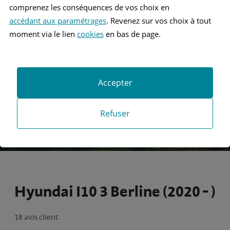
comprenez les conséquences de vos choix en
accédant aux paramétrages
. Revenez sur vos choix à tout
Recherche
moment via le lien
cookies
en bas de page.
Recherche avancée
Accepter
Refuser
Hyundai I10 3 Berline (2020 - )
18 avis client