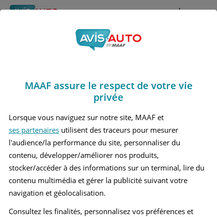
Rechercher
À propos
Obtenir un devis d'assurance auto MAAF
MAAF assure le respect de votre vie
Avis Hyundai I10 3
privée
Berline (2020 - )
Lorsque vous naviguez sur notre site, MAAF et
ses partenaires
utilisent des traceurs pour mesurer
l'audience/la performance du site, personnaliser du
contenu, développer/améliorer nos produits,
Recherche d'un véhicule
stocker/accéder à des informations sur un terminal, lire du
contenu multimédia et gérer la publicité suivant votre
Comparer deux véhicules
navigation et géolocalisation.
Consultez les finalités, personnalisez vos préférences et