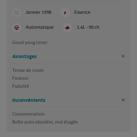
Janvier 1998
Essence
Automatique
1.4L - 90 ch
Good youg timer
Avantages
Tenue de route

Finition

Fiabilité 
Inconvénients
Consommation 

Boîte auto obsolète, mal étagée 