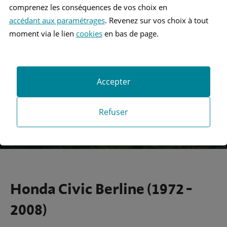
comprenez les conséquences de vos choix en
accédant aux paramétrages
. Revenez sur vos choix à tout
Recherche
moment via le lien
cookies
en bas de page.
Recherche avancée
Accepter
Refuser
Honda Civic Berline (1972 -
2008)