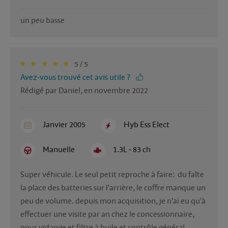
un peu basse
5 / 5
Avez-vous trouvé cet avis utile ?
Rédigé par Daniel, en novembre 2022
Janvier 2005
Hyb Ess Elect
Manuelle
1.3L - 83 ch
Super véhicule. Le seul petit reproche à faire:  du faîte 
la place des batteries sur l'arrière, le coffre manque un 
peu de volume. depuis mon acquisition, je n'ai eu qu'à 
effectuer une visite par an chez le concessionnaire, 
pour vidange et filtre à huile et contrôle général.  