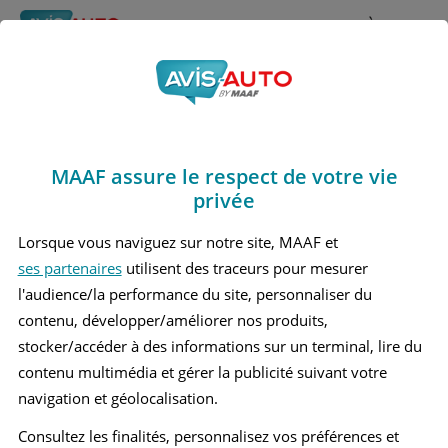
Rechercher
À propos
Obtenir un devis d'assurance auto MAAF
MAAF assure le respect de votre vie
Avis Honda Civic
privée
Berline (1972 - 2008)
Lorsque vous naviguez sur notre site, MAAF et
ses partenaires
utilisent des traceurs pour mesurer
l'audience/la performance du site, personnaliser du
contenu, développer/améliorer nos produits,
Recherche d'un véhicule
stocker/accéder à des informations sur un terminal, lire du
contenu multimédia et gérer la publicité suivant votre
Comparer deux véhicules
navigation et géolocalisation.
Consultez les finalités, personnalisez vos préférences et