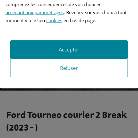
comprenez les conséquences de vos choix en
accédant aux paramétrages
. Revenez sur vos choix à tout
Recherche
moment via le lien
cookies
en bas de page.
Recherche avancée
Accepter
Refuser
Ford Tourneo courier 2 Break
(2023 - )