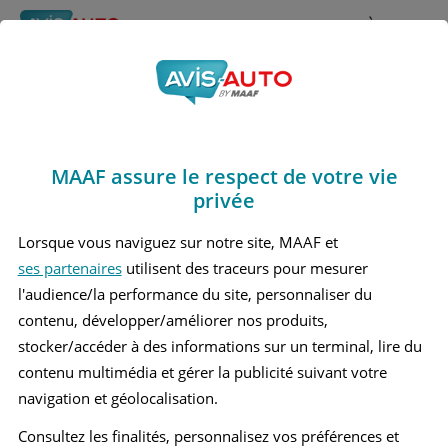
Rechercher
À propos
Obtenir un devis d'assurance auto MAAF
MAAF assure le respect de votre vie
Avis Ford Tourneo
privée
courier 2 Break (2023 - )
Lorsque vous naviguez sur notre site, MAAF et
ses partenaires
utilisent des traceurs pour mesurer
l'audience/la performance du site, personnaliser du
contenu, développer/améliorer nos produits,
Recherche d'un véhicule
stocker/accéder à des informations sur un terminal, lire du
contenu multimédia et gérer la publicité suivant votre
Comparer deux véhicules
navigation et géolocalisation.
Consultez les finalités, personnalisez vos préférences et