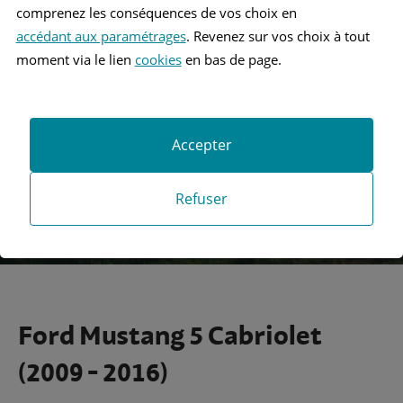
comprenez les conséquences de vos choix en
accédant aux paramétrages
. Revenez sur vos choix à tout
Recherche
moment via le lien
cookies
en bas de page.
Recherche avancée
Accepter
Refuser
Ford Mustang 5 Cabriolet
(2009 - 2016)