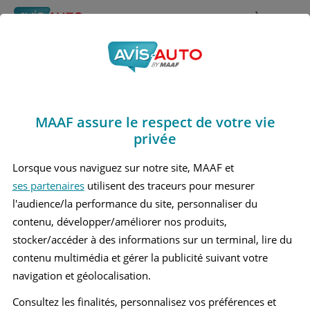
Rechercher
À propos
Obtenir un devis d'assurance auto MAAF
MAAF assure le respect de votre vie
Avis Ford Mustang 5
privée
Cabriolet (2009 - 2016)
Lorsque vous naviguez sur notre site, MAAF et
ses partenaires
utilisent des traceurs pour mesurer
l'audience/la performance du site, personnaliser du
contenu, développer/améliorer nos produits,
Recherche d'un véhicule
stocker/accéder à des informations sur un terminal, lire du
contenu multimédia et gérer la publicité suivant votre
Comparer deux véhicules
navigation et géolocalisation.
Consultez les finalités, personnalisez vos préférences et