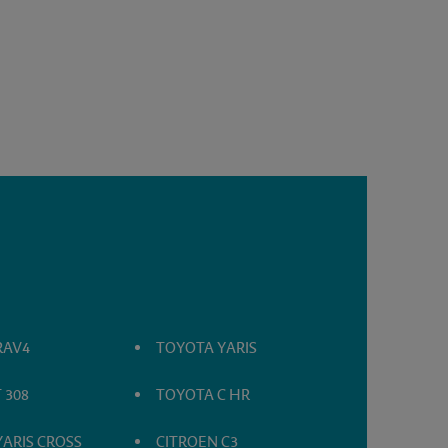
RAV4
TOYOTA YARIS
 308
TOYOTA C HR
ARIS CROSS
CITROEN C3