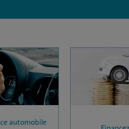
nce automobile
Financez