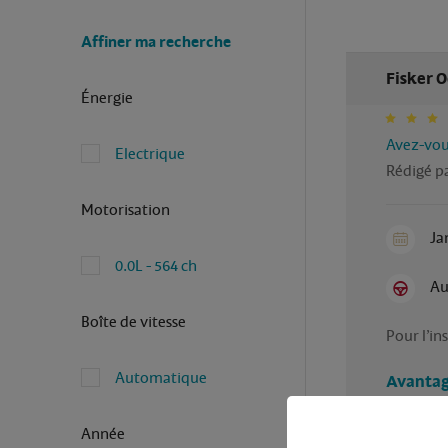
Affiner ma recherche
Fisker O
Énergie
Avez-vous
Electrique
Rédigé pa
Motorisation
Ja
0.0L - 564 ch
Au
Boîte de vitesse
Pour l’in
Automatique
Avantag
Le silenc
Année