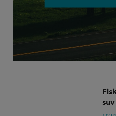
Fis
suv 
1 avis c