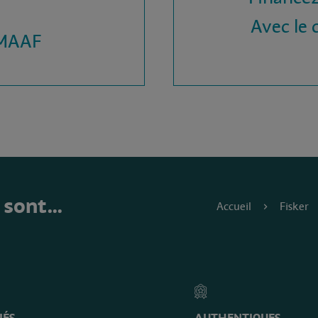
Avec le c
 MAAF
e sont…
Accueil
Fisker