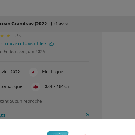
cean Grand suv (2022 - )
(1 avis)
5 / 5
 trouvé cet avis utile ?
r Gilbert, en juin 2024
nvier 2022
Electrique
tomatique
0.0L - 564 ch
stant aucun reproche 
es
e et la puissance du véhicule 