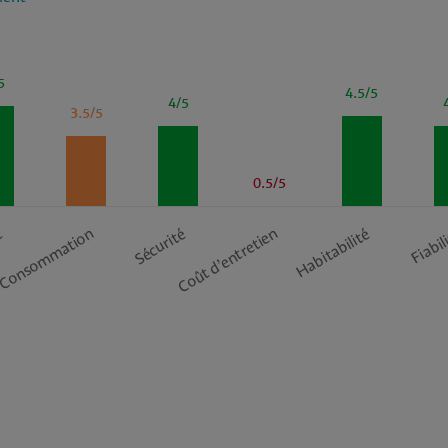
5
4.5/5
4/5
3.5/5
0.5/5
Consommation
Coût d’entretien
t
Sécurité
Habitabilité
Fiabil