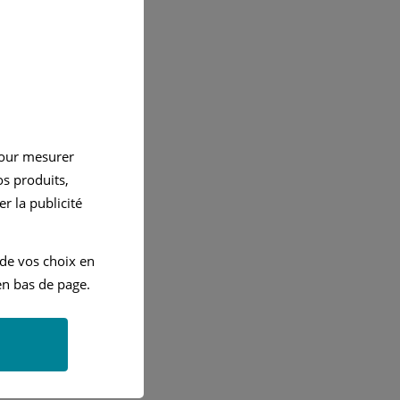
pour mesurer
s produits,
r la publicité
 de vos choix en
n bas de page.