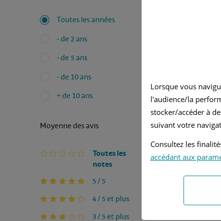
Inconvé
Toutes les années
Pour l’in
- de 2 ans
- de 5 ans
- de 10 ans
Lorsque vous navigu
+ de 10 ans
l'audience/la perfor
stocker/accéder à de
suivant votre navigat
Moyenne des avis
Consultez les finali
Toutes les
accédant aux param
notes
5 / 5
4 / 5 et plus
3 / 5 et plus