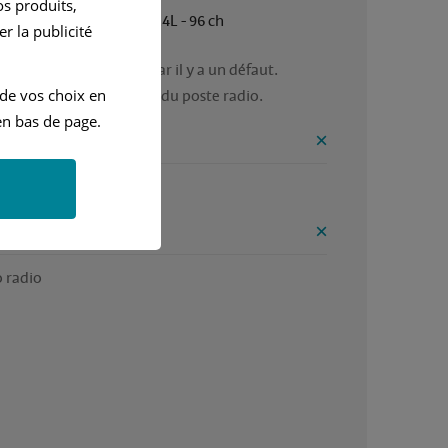
s produits,
Manuelle
1.4L - 96 ch
r la publicité
oste radio est mauvais car il y a un défaut.

 de vos choix en
a batterie se vide a cause du poste radio. 
n bas de page.
ntages
ure idéale à conduire. 
onvénients
 radio 