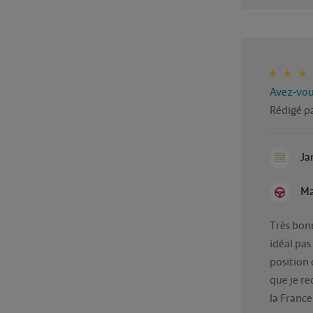
Avez-vous
Rédigé p
Ja
Ma
Très bonn
idéal pas
position 
que je r