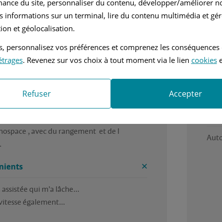
mance du site, personnaliser du contenu, développer/améliorer no
nuelle
1.4L - 96 ch
s informations sur un terminal, lire du contenu multimédia et gére
ion et géolocalisation.
petit monospace , fiable , économie 
Le p
tés, personnalisez vos préférences et comprenez les conséquences
...., 

Et l
étrages
. Revenez sur vos choix à tout moment via le lien
cookies
e
problème : direction assistée qui a durcie et 
Ava
es frais...

iai ; changement de boîte de vitesse...☹️
Voit
Refuser
Accepter
es
Inc
ospace , avec du rangement  et de l 
Auto
.
nients
assistée qui m'a lâche...

vitesse également...