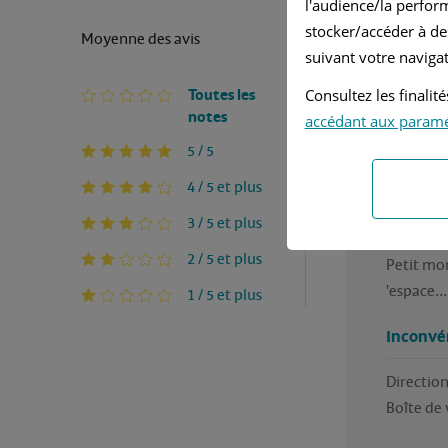
l'audience/la perfor
Ma
stocker/accéder à de
Moyenne des avis
suivant votre navigat
Un jolie 
Toutes les
Consultez les finali
moyenne , .
notes
accédant aux param
Mon seul 
entraîne d
5 / 5
Et j'oubl
4 / 5 et plus
Avantag
3 / 5 et plus
2 / 5 et plus
Petit mon
'espace...
1 / 5 et plus
Inconvé
Direction 
Boîte de 