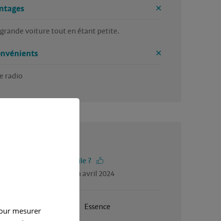
ntages
grande voiture tout en étant petite. 
onvénients
e radio 
4 / 5
-vous trouvé cet avis utile ?
gé par Marie danielle, en avril 2024
Janvier 2004
Essence
pour mesurer