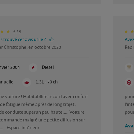
5 / 5
 trouvé cet avis utile ?
Avez
ar Christophe, en octobre 2020
Rédi
nvier 2004
Diesel
nuelle
1.3L - 70 ch
e voiture ! Habitabllite record avec confort 
pour 
 de fatigue même après de long trajet, 
l'int
de conduite superun peu haute..... Voiture 
pou
ecommande malgré une petite diffusion sur 
Ava