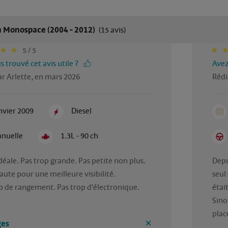
a Monospace (2004 - 2012)
(15 avis)
5 / 5
 trouvé cet avis utile ?
Avez
r Arlette, en mars 2026
Rédi
nvier 2009
Diesel
nuelle
1.3L - 90 ch
déale. Pas trop grande. Pas petite non plus. 
Depui
ute pour une meilleure visibilité. 
seul 
 de rangement. Pas trop d'électronique.

étai
Sino
plac
es