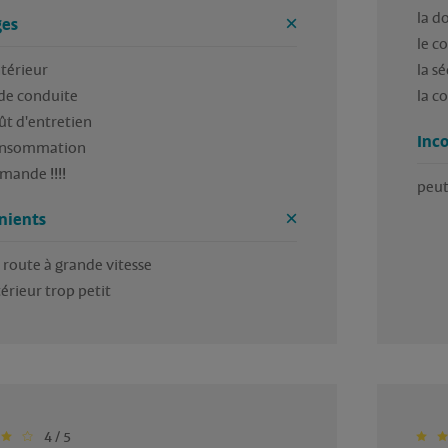
la do
es
le co
térieur

la sé
de conduite 

la c
ût d'entretien 

Inc
onsommation 

ande !!!! 
peut
nients
route à grande vitesse

4 / 5