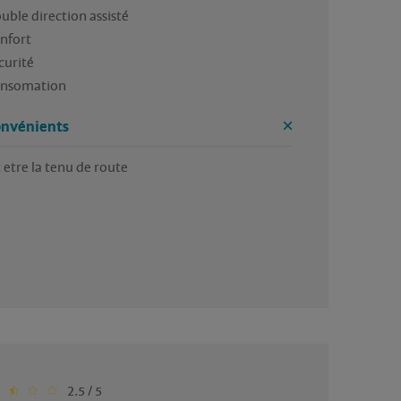
uble direction assisté

nfort

curité

onsomation
onvénients
 etre la tenu de route
2.5 / 5