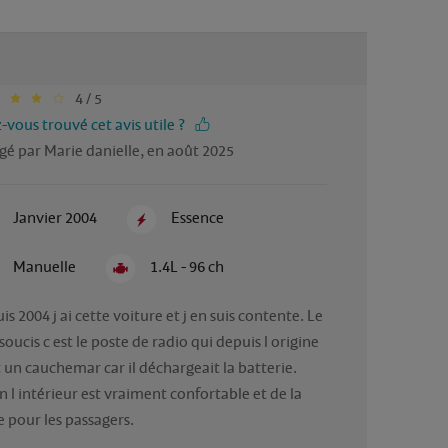
4 / 5
-vous trouvé cet avis utile ?
gé par Marie danielle, en août 2025
Janvier 2004
Essence
Manuelle
1.4L - 96 ch
s 2004 j ai cette voiture et j en suis contente. Le 
soucis c est le poste de radio qui depuis l origine 
t un cauchemar car il déchargeait la batterie.

n l intérieur est vraiment confortable et de la 
e pour les passagers. 