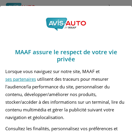
Rechercher
À propos
Obtenir un devis d'assurance auto MAAF
MAAF assure le respect de votre vie
Avis Fiat Doblo Break
privée
(2001 - 2010)
Lorsque vous naviguez sur notre site, MAAF et
ses partenaires
utilisent des traceurs pour mesurer
l'audience/la performance du site, personnaliser du
contenu, développer/améliorer nos produits,
Recherche d'un véhicule
stocker/accéder à des informations sur un terminal, lire du
contenu multimédia et gérer la publicité suivant votre
Comparer deux véhicules
navigation et géolocalisation.
Consultez les finalités, personnalisez vos préférences et