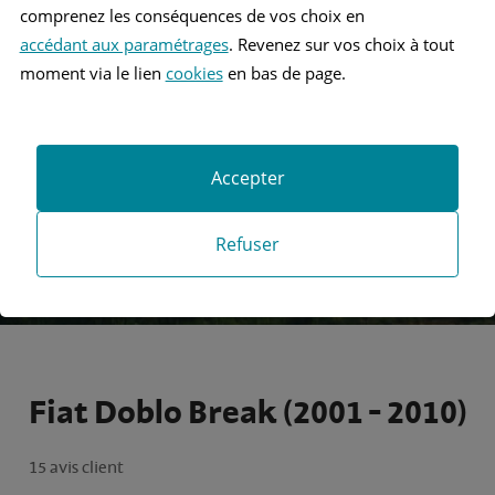
comprenez les conséquences de vos choix en
accédant aux paramétrages
. Revenez sur vos choix à tout
Recherche
moment via le lien
cookies
en bas de page.
Recherche avancée
Accepter
Refuser
Fiat Doblo Break (2001 - 2010)
15 avis client