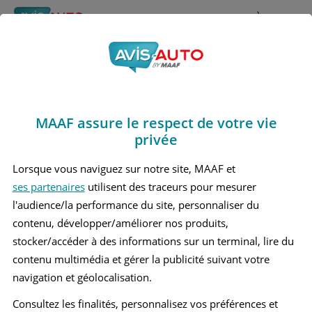
Rechercher
À propos
Obtenir un devis d'assurance auto MAAF
MAAF assure le respect de votre vie
Avis Dacia Sandero 2
privée
Berline (2012 - 2021)
Lorsque vous naviguez sur notre site, MAAF et
ses partenaires
utilisent des traceurs pour mesurer
l'audience/la performance du site, personnaliser du
contenu, développer/améliorer nos produits,
Recherche d'un véhicule
stocker/accéder à des informations sur un terminal, lire du
contenu multimédia et gérer la publicité suivant votre
Comparer deux véhicules
navigation et géolocalisation.
Consultez les finalités, personnalisez vos préférences et