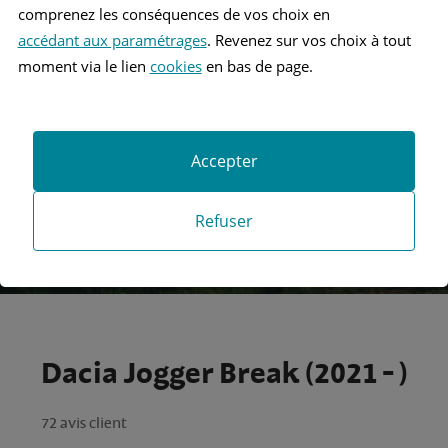
comprenez les conséquences de vos choix en
accédant aux paramétrages
. Revenez sur vos choix à tout
Recherche
moment via le lien
cookies
en bas de page.
Recherche avancée
Accepter
Refuser
Dacia Jogger Break (2021 - )
72 avis client