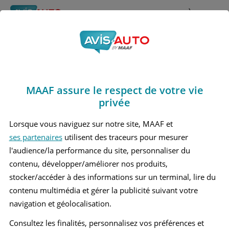
Rechercher
À propos
Obtenir un devis d'assurance auto MAAF
MAAF assure le respect de votre vie
Avis Dacia Jogger Break
privée
(2021 - )
Lorsque vous naviguez sur notre site, MAAF et
ses partenaires
utilisent des traceurs pour mesurer
l'audience/la performance du site, personnaliser du
contenu, développer/améliorer nos produits,
Recherche d'un véhicule
stocker/accéder à des informations sur un terminal, lire du
contenu multimédia et gérer la publicité suivant votre
Comparer deux véhicules
navigation et géolocalisation.
Consultez les finalités, personnalisez vos préférences et